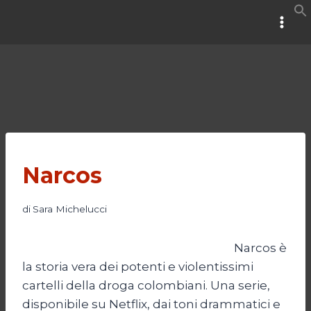
Salta
al
contenuto
Narcos
di
Sara Michelucci
Narcos è
la storia vera dei potenti e violentissimi
cartelli della droga colombiani. Una serie,
disponibile su Netflix, dai toni drammatici e