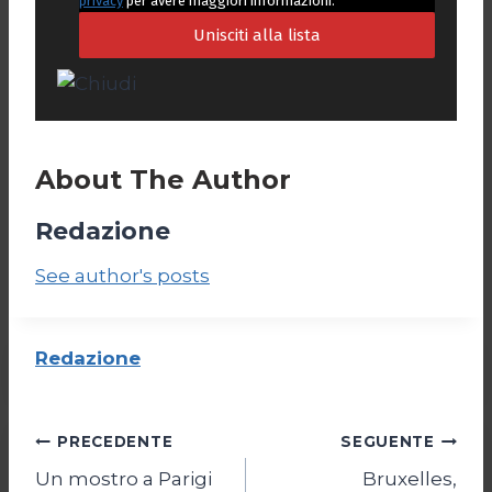
privacy
per avere maggiori informazioni.
About The Author
Redazione
See author's posts
Redazione
Navigazione
PRECEDENTE
SEGUENTE
Un mostro a Parigi
Bruxelles,