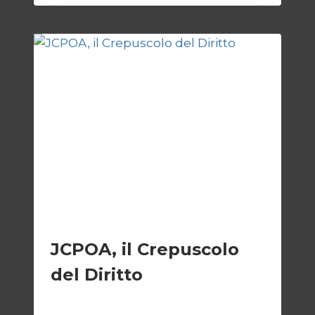
IL
BIVIO
PER
L’IRAN
ESTERI
JCPOA, il Crepuscolo
del Diritto
Di
Kamran Babazadeh
28 Aprile 2026