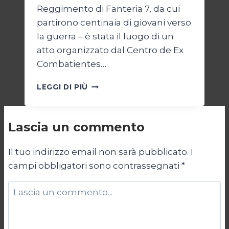
Reggimento di Fanteria 7, da cui
partirono centinaia di giovani verso
la guerra – è stata il luogo di un
atto organizzato dal Centro de Ex
Combatientes…
LE
LEGGI DI PIÙ
MALVINAS
DI
IERI
Lascia un commento
E
DI
OGGI
Il tuo indirizzo email non sarà pubblicato.
I
campi obbligatori sono contrassegnati
*