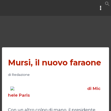
Salta
al
contenuto
Mursi, il nuovo faraone
di
Redazione
di Mic
hele Paris
Con un altro colpo di mano, il presidente