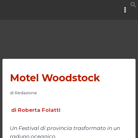
Salta
al
contenuto
Motel Woodstock
di
Redazione
di Roberta Folatti
Un Festival di provincia trasformato in un
raduno oceanico