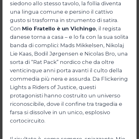
siedono allo stesso tavolo, la follia diventa
una lingua comune e persino il cattivo
gusto si trasforma in strumento di satira.
Con
Mio Fratello è un Vichingo
, il regista
danese torna a casa – e lo fa con la sua solita
banda di complici: Mads Mikkelsen, Nikolaj
Lie Kaas, Bodil Jørgensen e Nicolas Bro, una
sorta di “Rat Pack” nordico che da oltre
venticinque anni porta avanti il culto della
commedia più nera e assurda. Da Flickering
Lights a Riders of Justice, questi
protagonisti hanno costruito un universo
riconoscibile, dove il confine tra tragedia e
farsa si dissolve in un unico, esplosivo
cortocircuito.
Il risultato è, come sempre, spiazzante. Mio