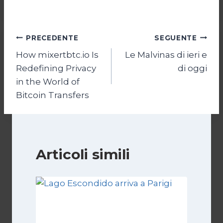
Navigazione
PRECEDENTE
SEGUENTE
How mixertbtc.io Is
Le Malvinas di ieri e
articoli
Redefining Privacy
di oggi
in the World of
Bitcoin Transfers
Articoli simili