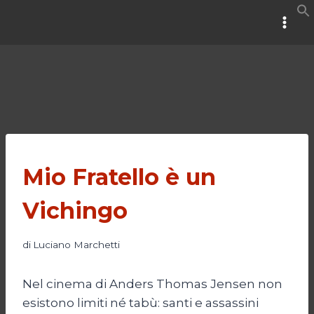
Salta
al
contenuto
Mio Fratello è un
Vichingo
di
Luciano Marchetti
Nel cinema di Anders Thomas Jensen non
esistono limiti né tabù: santi e assassini