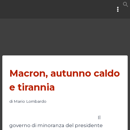
Salta
al
contenuto
Macron, autunno caldo
e tirannia
di
Mario Lombardo
Il
governo di minoranza del presidente