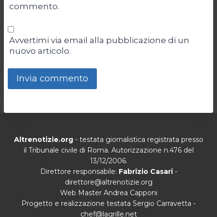
commento.
Avvertimi via email alla pubblicazione di un
nuovo articolo.
Altrenotizie.org
- testata giornalistica registrata presso
il Tribunale civile di Roma. Autorizzazione n.476 del
13/12/2006.
Direttore responsabile:
Fabrizio Casari
-
direttore@altrenotizie.org
Web Master Andrea Capponi
Progetto e realizzazione testata Sergio Carravetta -
chef@lagrille.net