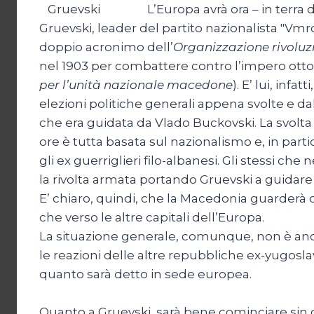
L’Europa avrà ora – in terra
Gruevski, leader del partito nazionalista "Vm
doppio acronimo dell’
Organizzazione rivolu
nel 1903 per combattere contro l’impero ott
per l’unità nazionale macedone
). E’ lui, infatt
elezioni politiche generali appena svolte e dal
che era guidata da Vlado Buckovski. La svolta
ore è tutta basata sul nazionalismo e, in parti
gli ex guerriglieri filo-albanesi. Gli stessi che 
la rivolta armata portando Gruevski a guidare
E’ chiaro, quindi, che la Macedonia guarderà o
che verso le altre capitali dell’Europa.
La situazione generale, comunque, non è anc
le reazioni delle altre repubbliche ex-yugosla
quanto sarà detto in sede europea.
Quanto a Gruevski, sarà bene cominciare sin