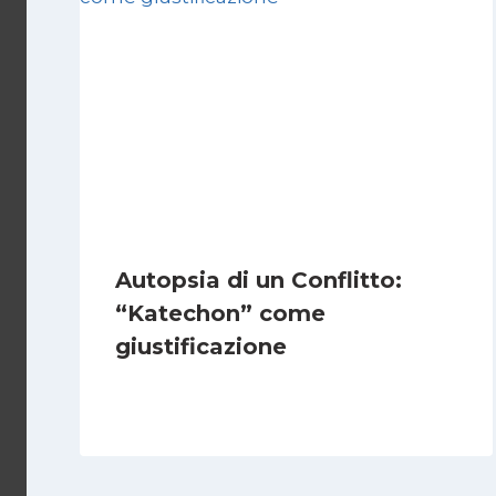
Autopsia di un Conflitto:
“Katechon” come
giustificazione
Di
Kamran Babazadeh
19 Maggio 2026