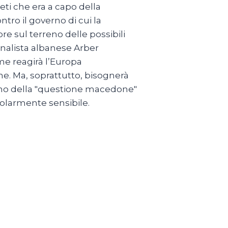
meti che era a capo della
tro il governo di cui la
 sul terreno delle possibili
ionalista albanese Arber
me reagirà l’Europa
e. Ma, soprattutto, bisognerà
no della "questione macedone"
olarmente sensibile.