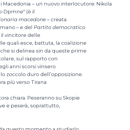
 di Macedonia – un nuovo interlocutore: Nikola
ro-Dpmne" (è il
zionaria macedone
– creata
omano – e del
Partito democratico
i, il vincitore delle
le quali esce, battuta, la coalizione
 che si delinea sin da queste prime
colare, sul rapporto con
negli anni scorsi vinsero
 lo zoccolo duro dell’opposizione.
ra più verso Tirana
ora chiara. Peseranno su Skopie
ve e peserà, soprattutto,
 da questo momento a studiarlo