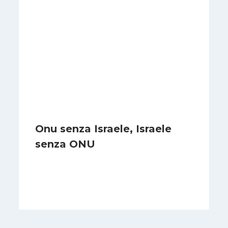
Onu senza Israele, Israele
senza ONU
Di
Nicoletta Dentico
23 Giugno 2025