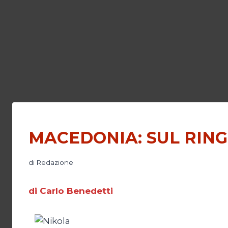
MACEDONIA: SUL RING
di
Redazione
di Carlo Benedetti