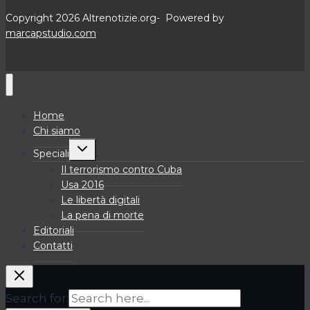
Copyright 2026 Altrenotizie.org- Powered by
marcapstudio.com
Home
Chi siamo
Alterna
Speciali
menu
figlio
Il terrorismo contro Cuba
Usa 2016
Le libertà digitali
La pena di morte
Editoriali
Contatti
Search for: