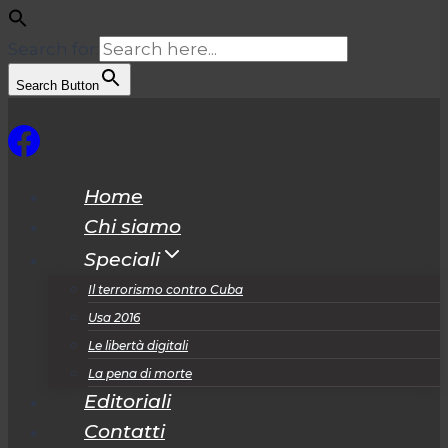
Search for:
Search Button
Salta
al
contenuto
Home
Chi siamo
Speciali
Il terrorismo contro Cuba
Usa 2016
Le libertà digitali
La pena di morte
Editoriali
Contatti