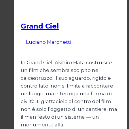
notte
Cinema
in
corsia
Grand Ciel
Di
Luciano Marchetti
8 Marzo 2026
12
Marzo 2026
In Grand Ciel, Akihiro Hata costruisce
un film che sembra scolpito nel
calcestruzzo. Il suo sguardo, rigido e
controllato, non si limita a raccontare
un luogo, ma interroga una forma di
civiltà. Il grattacielo al centro del film
non è solo l’oggetto di un cantiere, ma
il manifesto di un sistema — un
monumento alla…