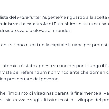
ista del
Frankfurter Allgemeine
riguardo alla scelta 
nistro: «La catastrofe di Fukushima è stata causata
 di sicurezza più elevati al mondo».
nti si sono riuniti nella capitale lituana per protest
 atomica è stato appeso su uno dei ponti lungo il fiu
 in vista del referendum non vincolante che domenica 
co prospettato dal governo.
 che l’impianto di Visaginas garantirà finalmente al 
sa sicurezza e sugli altissimi costi di sviluppo del pr