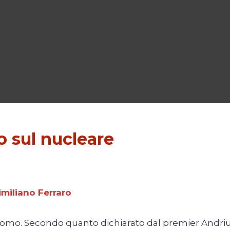
o sul nucleare
imiliano Ferraro
’atomo. Secondo quanto dichiarato dal premier Andri