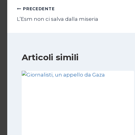
Navigazione
PRECEDENTE
L’Esm non ci salva dalla miseria
articoli
Articoli simili