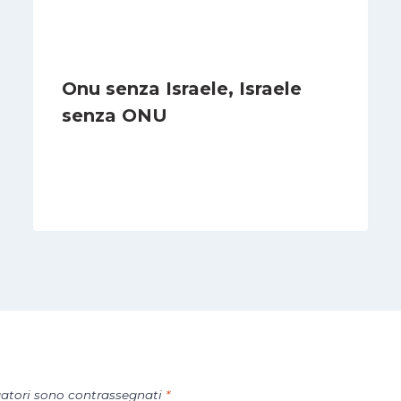
Onu senza Israele, Israele
senza ONU
Di
Nicoletta Dentico
23 Giugno 2025
gatori sono contrassegnati
*