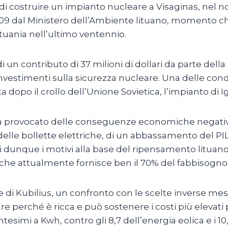
 di costruire un impianto nucleare a Visaginas, nel n
 2009 dal Ministero dell’Ambiente lituano, momento c
ituania nell’ultimo ventennio.
di un contributo di 37 milioni di dollari da parte del
nvestimenti sulla sicurezza nucleare. Una delle condiz
 dopo il crollo dell’Unione Sovietica, l’impianto di I
ha provocato delle conseguenze economiche negative m
elle bollette elettriche, di un abbassamento del PIL 
i dunque i motivi alla base del ripensamento lituan
he attualmente fornisce ben il 70% del fabbisogno
 di Kubilius, un confronto con le scelte inverse messe
 perché è ricca e può sostenere i costi più elevati 
esimi a Kwh, contro gli 8,7 dell’energia eolica e i 10,1