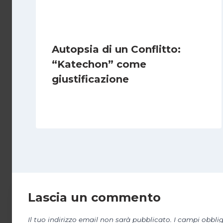
Autopsia di un Conflitto:
“Katechon” come
giustificazione
Di
Kamran Babazadeh
19 Maggio 2026
Lascia un commento
Il tuo indirizzo email non sarà pubblicato.
I campi obbli