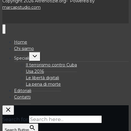
Copyright 2026 Altrenotizie.org- Powered by
marcapstudio.com
Home
Chi siamo
Alterna
Speciali
menu
figlio
Il terrorismo contro Cuba
Usa 2016
Le libertà digitali
La pena di morte
Editoriali
Contatti
Search for:
Search Button