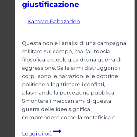
giustificazione
Di
Kamran Babazadeh
19 Maggio
2026
24 Maggio 2026
Questa non è l’analisi di una campagna
militare sul campo, ma l’autopsia
filosofica e ideologica di una guerra di
aggressione. Se le armi distruggono i
corpi, sono le narrazioni e le dottrine
politiche a legittimare i conflitti,
plasmando la percezione pubblica.
Smontare i meccanismi di questa
guerra delle idee significa
comprendere come la metafisica e…
Autopsia
Leggi di più