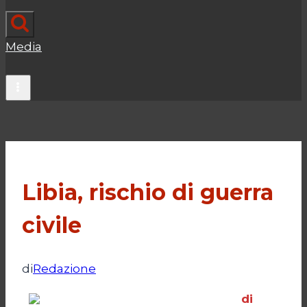
Media
Libia, rischio di guerra
civile
di
Redazione
di