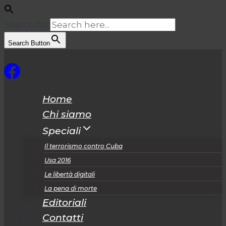
Search for:
Search Button
Salta
al
contenuto
Home
Chi siamo
Speciali
Il terrorismo contro Cuba
Usa 2016
Le libertà digitali
La pena di morte
Editoriali
Contatti