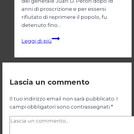
del generale Juan D. Perón dopo 18
anni di proscrizione e per essersi
rifiutato di reprimere il popolo, fu
detenuto fino…
Parallelo
Leggi di più
42:
la
NATO
in
Argentina
Lascia un commento
Il tuo indirizzo email non sarà pubblicato.
I
campi obbligatori sono contrassegnati
*