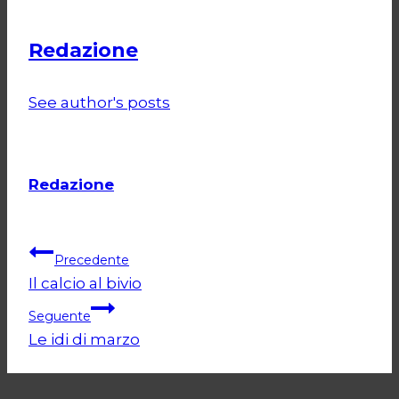
Redazione
See author's posts
Redazione
Navigazione
Precedente
Il calcio al bivio
articoli
Seguente
Le idi di marzo