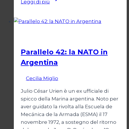
Leggi di più
senza
Israele,
Israele
senza
Esteri
ONU
Parallelo 42: la NATO in
Argentina
Di
Cecilia Miglio
27 Ottobre 2024
Julio César Urien è un ex ufficiale di
spicco della Marina argentina. Noto per
aver guidato la rivolta alla Escuela de
Mecánica de la Armada (ESMA) il 17
novembre 1972, a sostegno del ritorno