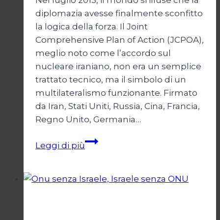
Nel luglio 2015, il mondo si illuse che la
diplomazia avesse finalmente sconfitto
la logica della forza. Il Joint
Comprehensive Plan of Action (JCPOA),
meglio noto come l’accordo sul
nucleare iraniano, non era un semplice
trattato tecnico, ma il simbolo di un
multilateralismo funzionante. Firmato
da Iran, Stati Uniti, Russia, Cina, Francia,
Regno Unito, Germania…
JCPOA,
Leggi di più
il
Crepuscolo
del
Diritto
Esteri