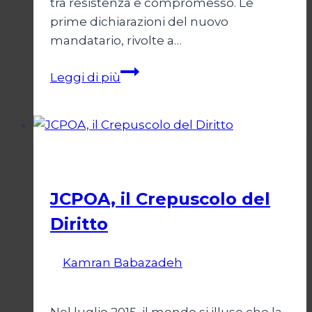
tra resistenza e compromesso. Le
prime dichiarazioni del nuovo
mandatario, rivolte a…
Trump
Leggi di più
e
il
bivio
per
Esteri
l’Iran
JCPOA, il Crepuscolo del
Diritto
Di
Kamran Babazadeh
28 Aprile 2026
1
Maggio 2026