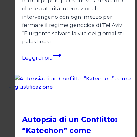
tutto il popolo palestinese. Chiediamo
che le autorità internazionali
intervengano con ogni mezzo per
fermare il regime genocida di Tel Aviv.
“È urgente salvare la vita dei giornalisti
palestinesi…
Giornalisti,
Leggi di più
un
appello
da
Gaza
Esteri
Autopsia di un Conflitto:
“Katechon” come