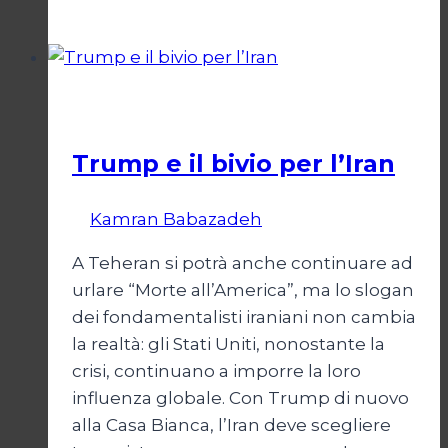
di
un
Conflitto:
“Katechon”
Esteri
come
giustificazione
Trump e il bivio per l’Iran
Di
Kamran Babazadeh
8 Febbraio 2025
A Teheran si potrà anche continuare ad
urlare “Morte all’America”, ma lo slogan
dei fondamentalisti iraniani non cambia
la realtà: gli Stati Uniti, nonostante la
crisi, continuano a imporre la loro
influenza globale. Con Trump di nuovo
alla Casa Bianca, l’Iran deve scegliere