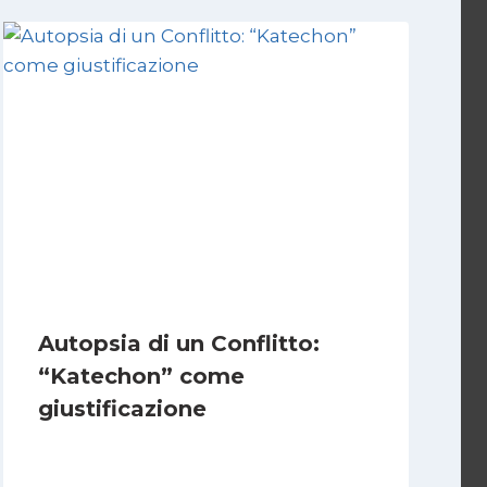
Autopsia di un Conflitto:
“Katechon” come
giustificazione
Di
Kamran Babazadeh
19 Maggio 2026