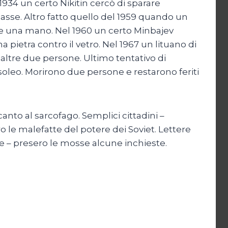
1934 un certo Nikitin cercò di sparare
dasse. Altro fatto quello del 1959 quando un
to e una mano. Nel 1960 un certo Minbajev
 pietra contro il vetro. Nel 1967 un lituano di
ltre due persone. Ultimo tentativo di
oleo. Morirono due persone e restarono feriti
canto al sarcofago. Semplici cittadini –
o le malefatte del potere dei Soviet. Lettere
ce – presero le mosse alcune inchieste.