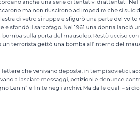
ordano anche una serie di tentativi di attentati. Nel 
loccarono ma non riuscirono ad impedire che si suici
a lastra di vetro si ruppe e sfigurò una parte del vol
 e sfondò il sarcofago. Nel 1961 una donna lanciò una
bomba sulla porta del mausoleo. Restò ucciso con a
 un terrorista gettò una bomba all’interno del maus
le lettere che venivano deposte, in tempi sovietici, ac
ivano a lasciare messaggi, petizioni e denunce contr
Lenin” e finite negli archivi. Ma dalle quali – si di