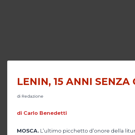
LENIN, 15 ANNI SENZ
di
Redazione
di Carlo Benedetti
MOSCA.
L’ultimo picchetto d’onore della litur