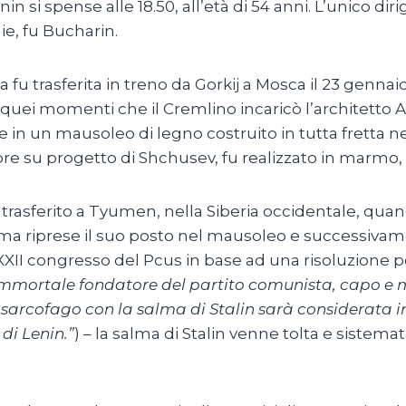
nin si spense alle 18.50, all’età di 54 anni. L’unico 
ie, fu Bucharin.
fu trasferita in treno da Gorkij a Mosca il 23 gennaio
in quei momenti che il Cremlino incaricò l’architett
e in un mausoleo di legno costruito in tutta fretta n
e su progetto di Shchusev, fu realizzato in marmo, p
e trasferito a Tyumen, nella Siberia occidentale, qua
alma riprese il suo posto nel mausoleo e successivam
 XXII congresso del Pcus in base ad una risoluzione po
immortale fondatore del partito comunista, capo e ma
sarcofago con la salma di Stalin sarà considerata i
di Lenin.”
) – la salma di Stalin venne tolta e sistem