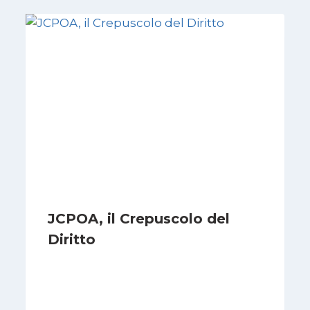
JCPOA, il Crepuscolo del
Diritto
Di
Kamran Babazadeh
28 Aprile 2026