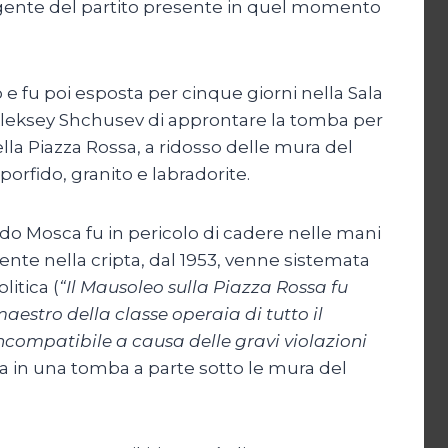
dirigente del partito presente in quel momento
 e fu poi esposta per cinque giorni nella Sala
o Aleksey Shchusev di approntare la tomba per
ella Piazza Rossa, a ridosso delle mura del
orfido, granito e labradorite.
ndo Mosca fu in pericolo di cadere nelle mani
ente nella cripta, dal 1953, venne sistemata
litica (
“Il Mausoleo sulla Piazza Rossa fu
estro della classe operaia di tutto il
ncompatibile a causa delle gravi violazioni
ata in una tomba a parte sotto le mura del