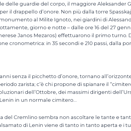
le delle guardie del corpo, il maggiore Aleksander
per il drappello d’onore. Non più dalla torre Spasska
 monumento al Milite Ignoto, nei giardini di Alessan
errottamente, giorno e notte – dalle ore 16 del 27 genn
gherese Janos Mezaros) effettuarono il primo turno. D
ione cronometrica: in 35 secondi e 210 passi, dalla por
anni senza il picchetto d’onore, tornano all’orizzon
periodo zarista; c’è chi propone di spianare il “cimite
uzionari dell’Ottobre, dei massimi dirigenti dell’Urs
i Lenin in un normale cimitero…
nza del Cremlino sembra non ascoltare le tante e tant
balsamato di Lenin viene di tanto in tanto aperta e i 