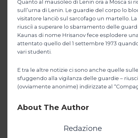
Quanto al mausoleo di Lenin ora a Mosca si ric
sull’urna di Lenin. Le guardie del corpo lo b
visitatore lanciò sul sarcofago un martello. L
riusciì a superare lo sbarramento delle guardie
Kaunas di nome Hrisanov fece esplodere una 
attentato quello del 1 settembre 1973 quando
vari studenti.
E tra le altre notizie ci sono anche quelle sul
sfuggendo alla vigilanza delle guardie – riusc
(ovviamente anonime) indirizzate al “Compagno 
About The Author
Redazione