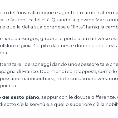
aco dell’uovo alla coque e agente di cambio affermat
za un’autentica felicità. Quando la giovane Maria ent
a e quella della sua borghese e “finta” famiglia camb
miere da Burgos, gli apre le porte di un universo es
, folklore e gioia. Colpito da queste donne piene di vi
ona.
ratterizzare i personaggi dando uno spessore tale 
nta Spagna di Franco. Due mondi contrapposti, come lo
ssano mai incontrarsi, ma le cui barriere verranno
pocrita.
 del sesto piano
, seppur con le dovute differenze, 
 sotto c’è la servitù e a quello superiore c’è la nobi