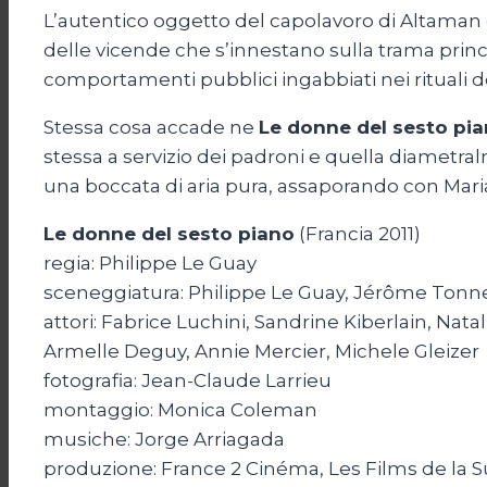
L’autentico oggetto del capolavoro di Altaman è 
delle vicende che s’innestano sulla trama princip
comportamenti pubblici ingabbiati nei rituali de
Stessa cosa accade ne
Le donne del sesto pi
stessa a servizio dei padroni e quella diametra
una boccata di aria pura, assaporando con Maria 
Le donne del sesto piano
(Francia 2011)
regia: Philippe Le Guay
sceneggiatura: Philippe Le Guay, Jérôme Tonn
attori: Fabrice Luchini, Sandrine Kiberlain, Nat
Armelle Deguy, Annie Mercier, Michele Gleizer
fotografia: Jean-Claude Larrieu
montaggio: Monica Coleman
musiche: Jorge Arriagada
produzione: France 2 Cinéma, Les Films de la 