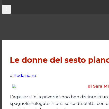
Le donne del sesto pian
di
Redazione
di Sara M
L’agiatezza e la povertà sono ben distinte in u
spagnole, relegate in una sorta di soffitta con 