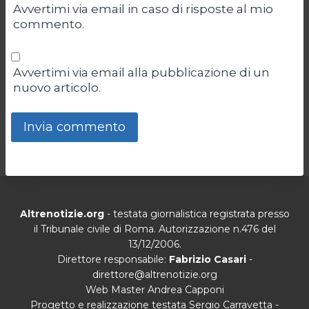
Avvertimi via email in caso di risposte al mio
commento.
Avvertimi via email alla pubblicazione di un
nuovo articolo.
Altrenotizie.org
- testata giornalistica registrata presso
il Tribunale civile di Roma. Autorizzazione n.476 del
13/12/2006.
Direttore responsabile:
Fabrizio Casari
-
direttore@altrenotizie.org
Web Master Andrea Capponi
Progetto e realizzazione testata Sergio Carravetta -