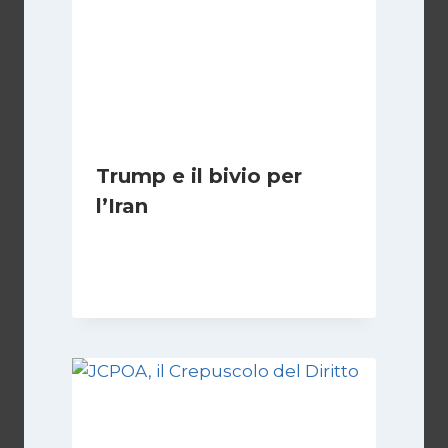
Trump e il bivio per
l’Iran
Di
Kamran Babazadeh
8 Febbraio 2025