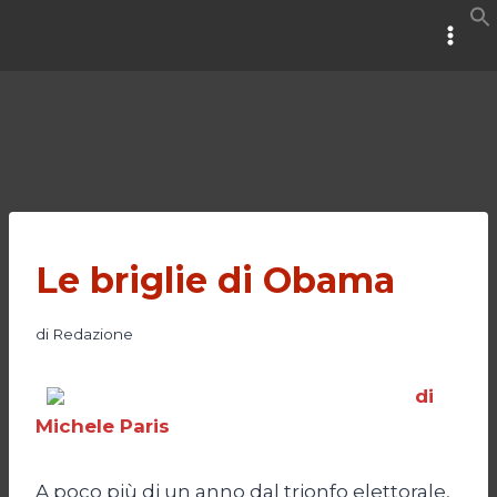
Salta
al
contenuto
Le briglie di Obama
di
Redazione
di
Michele Paris
A poco più di un anno dal trionfo elettorale,