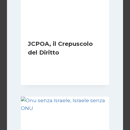
JCPOA, il Crepuscolo
del Diritto
Di
Kamran Babazadeh
28 Aprile 2026