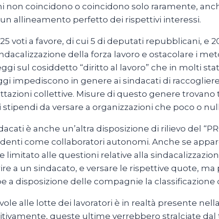
ni non coincidono o coincidono solo raramente, anche
n allineamento perfetto dei rispettivi interessi.
5 voti a favore, di cui 5 di deputati repubblicani, e 
acalizzazione della forza lavoro e ostacolare i metod
eggi sul cosiddetto “diritto al lavoro” che in molti st
ggi impediscono in genere ai sindacati di raccogliere
tazioni collettive. Misure di questo genere trovano tal
 stipendi da versare a organizzazioni che poco o nulla
dacati è anche un’altra disposizione di rilievo del 
 dipendenti come collaboratori autonomi. Anche se ap
e limitato alle questioni relative alla sindacalizzaz
e a un sindacato, e versare le rispettive quote, ma per
be a disposizione delle compagnie la classificazione d
e alle lotte dei lavoratori è in realtà presente nel
ivamente, queste ultime verrebbero stralciate dal te