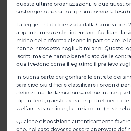
queste ultime organizzazioni, le due questio
sostengono cercano di promuovere la tesi di u
La legge è stata licenziata dalla Camera con 22
appunto misure che intendono facilitare la sind
mirino della riforma ci sono in particolare le l
hanno introdotto negli ultimi anni. Queste le
iscritti ma che hanno beneficiato delle contrat
quali vedono come illegittimo il prelievo sugli
In buona parte per gonfiare le entrate dei sin
sarà cioè più difficile classificare i propri
definizione dei lavoratori sarebbe in gran part
dipendenti, questi lavoratori potrebbero aderir
welfare, straordinari, licenziamenti) restereb
Qualche disposizione autenticamente favorevol
che, nel caso dovesse essere approvata definit