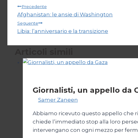
Navigazione
Precedente
Afghanistan: le ansie di Washington
articoli
Seguente
Libia: l’anniversario e la transizione
Articoli simili
Esteri
Giornalisti, un appello da 
Di
Samer Zaneen
7 Aprile 2025
Abbiamo ricevuto questo appello che ripo
chiede l’immediato stop alla loro perse
intervengano con ogni mezzo per fermare 