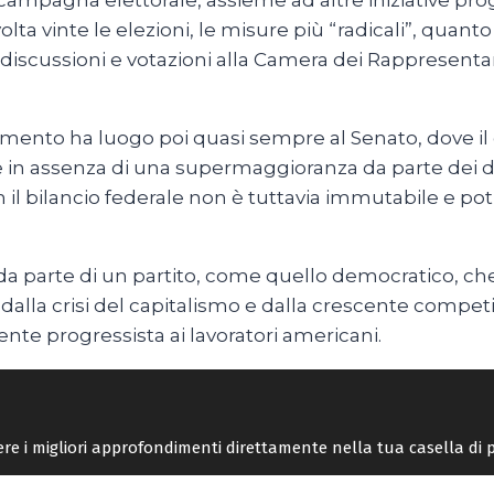
mpagna elettorale, assieme ad altre iniziative pro
 volta vinte le elezioni, le misure più “radicali”, qua
discussioni e votazioni alla Camera dei Rappresentan
mento ha luogo poi quasi sempre al Senato, dove il g
n assenza di una supermaggioranza da parte dei dem
 il bilancio federale non è tuttavia immutabile e po
da parte di un partito, come quello democratico, che, 
alla crisi del capitalismo e dalla crescente competi
ente progressista ai lavoratori americani.
vere i migliori approfondimenti direttamente nella tua casella di 