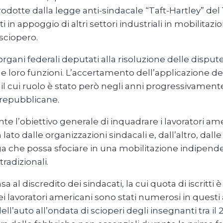
otte dalla legge anti-sindacale “Taft-Hartley” del 1
 in appoggio di altri settori industriali in mobilitazio
sciopero.
rgani federali deputati alla risoluzione delle dispute
 le loro funzioni. L’accertamento dell’applicazione del
 il cui ruolo è stato però negli anni progressivamen
 repubblicane.
e l’obiettivo generale di inquadrare i lavoratori ame
 lato dalle organizzazioni sindacali e, dall’altro, dal
uga che possa sfociare in una mobilitazione indipend
radizionali.
sa al discredito dei sindacati, la cui quota di iscritti
 lavoratori americani sono stati numerosi in questi an
dell’auto all’ondata di scioperi degli insegnanti tra il