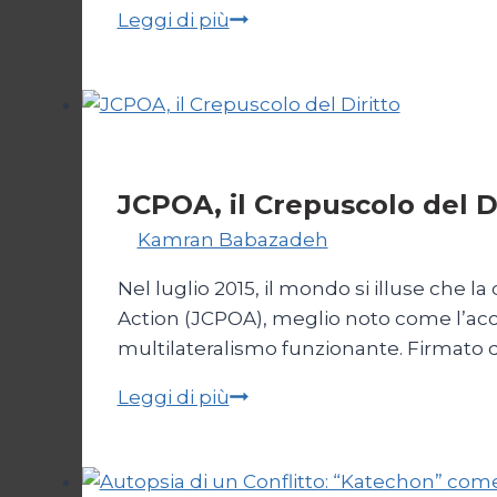
Giornalisti,
Leggi di più
un
appello
da
Gaza
Esteri
JCPOA, il Crepuscolo del D
Di
Kamran Babazadeh
28 Aprile 2026
1 
Nel luglio 2015, il mondo si illuse che l
Action (JCPOA), meglio noto come l’acco
multilateralismo funzionante. Firmato da
JCPOA,
Leggi di più
il
Crepuscolo
del