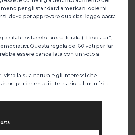
gressiste come il già defunto aumento del
nto meno per gli standard americani odierni,
ti, dove per approvare qualsiasi legge basta
ià citato ostacolo procedurale (“filibuster”)
ocratici. Questa regola dei 60 voti per far
trebbe essere cancellata con un voto a
vista la sua natura e gli interessi che
zione per i mercati internazionali non è in
posta