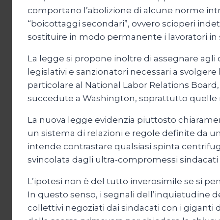
comportano l’abolizione di alcune norme introd
“boicottaggi secondari”, ovvero scioperi indetti
sostituire in modo permanente i lavoratori in 
La legge si propone inoltre di assegnare agli o
legislativi e sanzionatori necessari a svolgere
particolare al National Labor Relations Board,
succedute a Washington, soprattutto quelle
La nuova legge evidenzia piuttosto chiarament
un sistema di relazioni e regole definite da un
intende contrastare qualsiasi spinta centrif
svincolata dagli ultra-compromessi sindacati t
L’ipotesi non è del tutto inverosimile se si pen
In questo senso, i segnali dell’inquietudine dei
collettivi negoziati dai sindacati con i giganti 