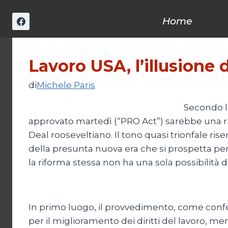
Salta
al
Home
contenuto
Lavoro USA, l’illusione 
di
Michele Paris
Secondo l
approvato martedì (“PRO Act”) sarebbe una rifo
Deal rooseveltiano. Il tono quasi trionfale rise
della presunta nuova era che si prospetta pe
la riforma stessa non ha una sola possibilità di
In primo luogo, il provvedimento, come confer
per il miglioramento dei diritti del lavoro, men