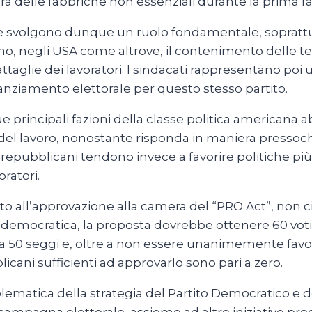
ra delle fabbriche non essenziali durante la prima 
zare svolgono dunque un ruolo fondamentale, soprattu
, negli USA come altrove, il contenimento delle tensi
taglie dei lavoratori. I sindacati rappresentano poi 
nziamento elettorale per questo stesso partito.
principali fazioni della classe politica americana a
o del lavoro, nonostante risponda in maniera pressoc
a i repubblicani tendono invece a favorire politiche p
ratori.
dato all’approvazione alla camera del “PRO Act”, non 
-democratica, la proposta dovrebbe ottenere 60 voti 
ena 50 seggi e, oltre a non essere unanimemente fa
blicani sufficienti ad approvarlo sono pari a zero.
emblematica della strategia del Partito Democratico e