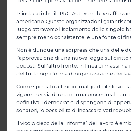
della scorsa primavera per chiedere la chiusu
I sindacati che il “PRO Act” vorrebbe raffor
americano. Queste organizzazioni garantiscono
luogo attraverso l’isolamento delle singole bat
sempre meno consistente, e una fonte di fina
Non è dunque una sorpresa che una delle due 
l’approvazione di una nuova legge sul diritt
opposti. Sull’altro fronte, in linea di massim
del tutto ogni forma di organizzazione dei lavo
Come spiegato all’inizio, malgrado il rilievo 
vigore. Per via di una norma procedurale anti
definitiva. I democratici dispongono di app
senatori, le possibilità di incassare voti repub
Il vicolo cieco della “riforma” del lavoro è 