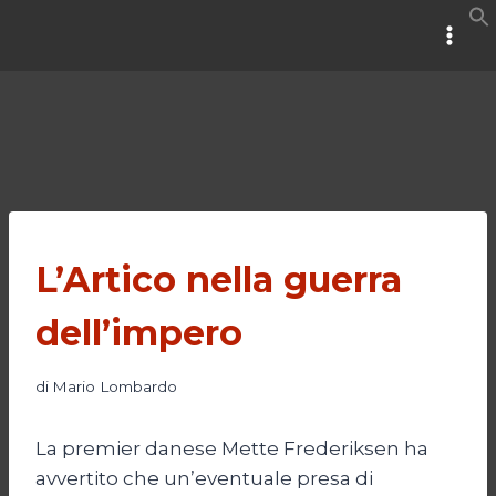
Salta
al
contenuto
L’Artico nella guerra
dell’impero
di
Mario Lombardo
La premier danese Mette Frederiksen ha
avvertito che un’eventuale presa di