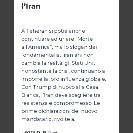
l’Iran
Di
Kamran Babazadeh
8 Febbraio 2025
A Teheran si potrà anche
continuare ad urlare “Morte
all’America”, ma lo slogan dei
fondamentalisti iraniani non
cambia la realtà: gli Stati Uniti,
nonostante la crisi, continuano a
imporre la loro influenza globale.
Con Trump di nuovo alla Casa
Bianca, l’Iran deve scegliere tra
resistenza e compromesso. Le
prime dichiarazioni del nuovo
mandatario, rivolte a…
TRUMP
LEGGI DI PIÙ