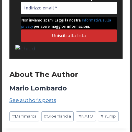
Non inviamo spam! Leggi la nostra
Informativa sulla
privacy
per avere maggiori informazioni.
About The Author
Mario Lombardo
See author's posts
Tag
#
Danimarca
#
Groenlandia
#
NATO
#
Trump
articolo: