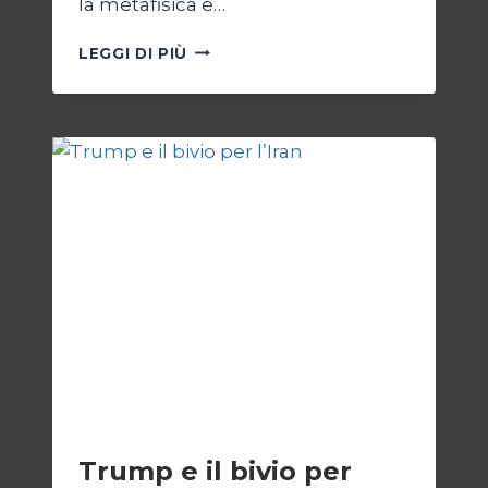
la metafisica e…
AUTOPSIA
LEGGI DI PIÙ
DI
UN
CONFLITTO:
“KATECHON”
COME
GIUSTIFICAZIONE
ESTERI
Trump e il bivio per