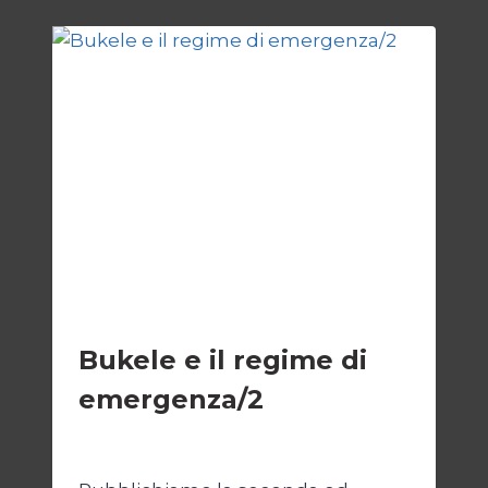
ISRAELE
SENZA
ONU
ESTERI
Bukele e il regime di
emergenza/2
Di
Cecilia Miglio
15 Settembre 2024