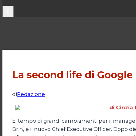
La second life di Google
di
Redazione
di Cinzia 
E’ tempo di grandi cambiamenti per il managemen
Brin, è il nuovo Chief Executive Officer. Dopo d