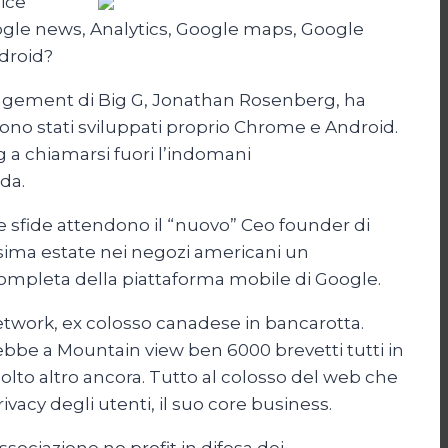
ice”
ogle news, Analytics, Google maps, Google
ndroid?
anagement di Big G, Jonathan Rosenberg, ha
sono stati sviluppati proprio Chrome e Android.
 a chiamarsi fuori l’indomani
da.
e sfide attendono il “nuovo” Ceo founder di
sima estate nei negozi americani un
ompleta della piattaforma mobile di Google.
l Network, ex colosso canadese in bancarotta.
terebbe a Mountain view ben 6000 brevetti tutti in
molto altro ancora. Tutto al colosso del web che
acy degli utenti, il suo core business.