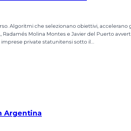
6
so. Algoritmi che selezionano obiettivi, accelerano g
 e IA, Radamés Molina Montes e Javier del Puerto avv
a imprese private statunitensi sotto il…
n Argentina
io 2026