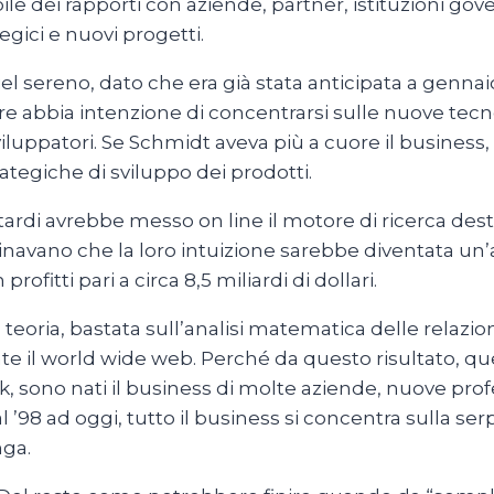
le dei rapporti con aziende, partner, istituzioni gove
tegici e nuovi progetti.
l sereno, dato che era già stata anticipata a gennaio,
pare abbia intenzione di concentrarsi sulle nuove tec
 sviluppatori. Se Schmidt aveva più a cuore il busine
rategiche di sviluppo dei prodotti.
ardi avrebbe messo on line il motore di ricerca desti
navano che la loro intuizione sarebbe diventata un’
ofitti pari a circa 8,5 miliardi di dollari.
 teoria, bastata sull’analisi matematica delle relazi
nte il world wide web. Perché da questo risultato, qu
sono nati il business di molte aziende, nuove profes
’98 ad oggi, tutto il business si concentra sulla serp,
nga.