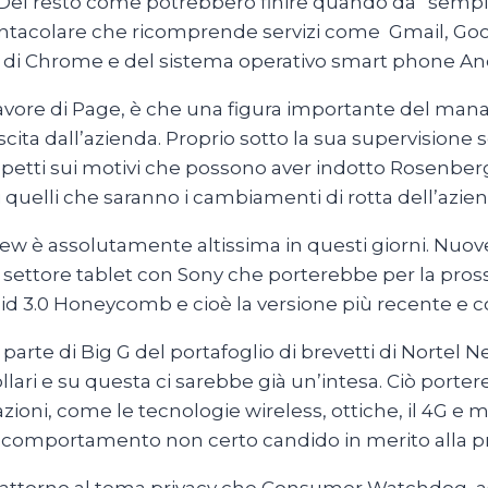
. Del resto come potrebbero finire quando da “sempl
 tentacolare che ricomprende servizi come Gmail, Go
are di Chrome e del sistema operativo smart phone A
 favore di Page, è che una figura importante del m
cita dall’azienda. Proprio sotto la sua supervisione 
petti sui motivi che possono aver indotto Rosenberg
i quelli che saranno i cambiamenti di rotta dell’azien
iew è assolutamente altissima in questi giorni. Nuov
 settore tablet con Sony che porterebbe per la pros
id 3.0 Honeycomb e cioè la versione più recente e c
da parte di Big G del portafoglio di brevetti di Norte
 dollari e su questa ci sarebbe già un’intesa. Ciò por
zioni, come le tecnologie wireless, ottiche, il 4G e 
 comportamento non certo candido in merito alla priv