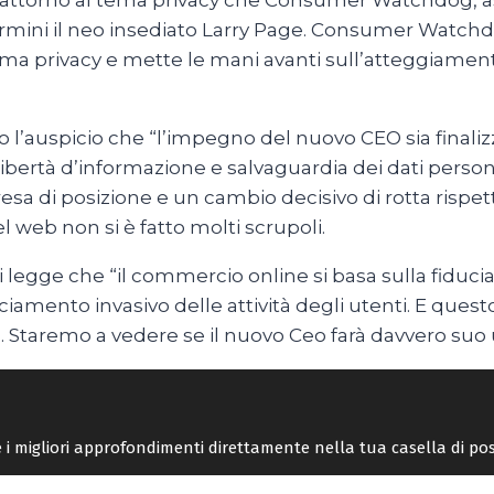
 attorno al tema privacy che Consumer Watchdog, ass
mini il neo insediato Larry Page. Consumer Watchdo
tema privacy e mette le mani avanti sull’atteggiamen
o l’auspicio che “l’impegno del nuovo CEO sia finalizza
 libertà d’informazione e salvaguardia dei dati perso
esa di posizione e un cambio decisivo di rotta rispe
el web non si è fatto molti scrupoli.
i legge che “il commercio online si basa sulla fiduc
cciamento invasivo delle attività degli utenti. E que
. Staremo a vedere se il nuovo Ceo farà davvero suo 
re i migliori approfondimenti direttamente nella tua casella di po