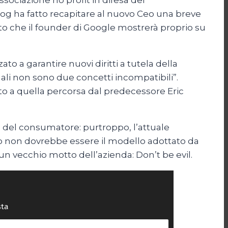
ociazione no profit in difesa dei
g ha fatto recapitare al nuovo Ceo una breve
to che il founder di Google mostrerà proprio su
to a garantire nuovi diritti a tutela della
nali non sono due concetti incompatibili”.
tto a quella percorsa dal predecessore Eric
ia del consumatore: purtroppo, l’attuale
sto non dovrebbe essere il modello adottato da
un vecchio motto dell’azienda: Don’t be evil.
sta