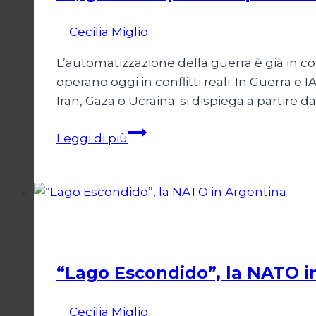
Di
Cecilia Miglio
15 Marzo 2026
22 Marzo 202
L’automatizzazione della guerra è già in cor
operano oggi in conflitti reali. In Guerra
Iran, Gaza o Ucraina: si dispiega a partire d
IA,
Leggi di più
guerra
e
potere:
quando
la
Cultura
morte
si
“Lago Escondido”, la NATO i
automatizza
Di
Cecilia Miglio
2 Dicembre 2025
27 Febbra