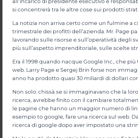
all’incarico di presidente esecutivo e responsabi
si concentrerà tra le altre cose sui prodotti stra
La notizia non arriva certo come un fulmine a cie
trimestrale dei profitti dell’azienda. Mr. Page 
lavorando sulle risorse e sull’operatività degli
più sull’aspetto imprenditoriale, sulle scelte st
Era il 1998 quando nacque Google Inc., che più t
web. Larry Page e Sergej Brin forse non immagi
anno ha prodotto quasi 30 miliardi di dollari con pr
Non solo: chissà se si immaginavano che la loro
ricerca, avrebbe finito con il cambiare totalme
le pagine che hanno un maggior numero di link, 
esempio to google, fare una ricerca sul web. Dal 
ricerca di google dopo aver impostato una stri