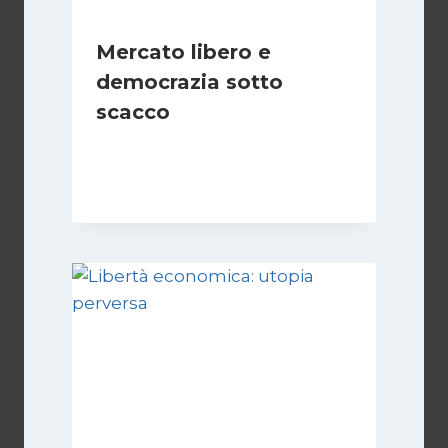
Mercato libero e
democrazia sotto
scacco
Di
Juan J. Paz-y-Miño Cepeda
3 Marzo 2025