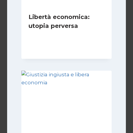
Libertà economica:
utopia perversa
Di
Juan J. Paz-y-Miño Cepeda
22 Luglio 2024