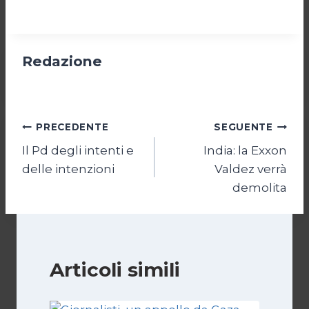
Redazione
Navigazione
PRECEDENTE
SEGUENTE
Il Pd degli intenti e
India: la Exxon
articoli
delle intenzioni
Valdez verrà
demolita
Articoli simili