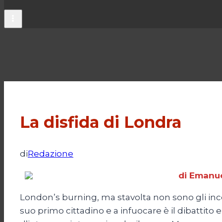
La disfida di Londra
di
Redazione
di Emanu
London’s burning, ma stavolta non sono gli incen
suo primo cittadino e a infuocare è il dibattito e