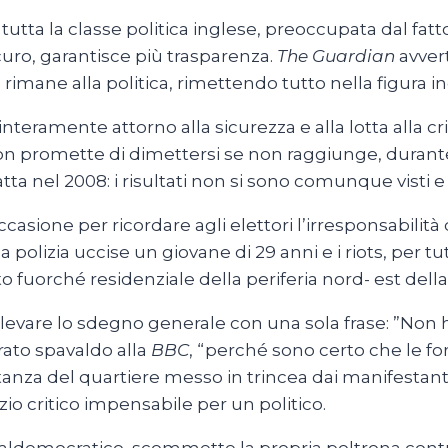
tutta la classe politica inglese, preoccupata dal fa
curo, garantisce più trasparenza.
The Guardian
avvert
imane alla politica, rimettendo tutto nella figura indi
a interamente attorno alla sicurezza e alla lotta all
on promette di dimettersi se non raggiunge, durante
tta nel 2008: i risultati non si sono comunque visti 
casione per ricordare agli elettori l’irresponsabilità
 polizia uccise un giovane di 29 anni e i riots, per t
 fuorché residenziale della periferia nord- est dell
sollevare lo sdegno generale con una sola frase: ”No
rato spavaldo alla
BBC
, “perché sono certo che le for
nza del quartiere messo in trincea dai manifestanti e 
io critico impensabile per un politico.