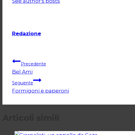
See author's posts
Redazione
Navigazione
Precedente
Bel Ami
articoli
Seguente
Formigoni e paperoni
Articoli simili