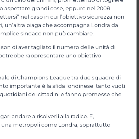
o un calo dei crimini, promettendo di togliere
bbero aspettare grandi cose, eppure nel 2008
tersi” nel caso in cui l’obiettivo sicurezza non
veri, un’altra piaga che accompagna Londra da
n semplice sindaco non può cambiare.
n di aver tagliato il numero delle unità di
e potrebbe rappresentare uno obiettivo
inale di Champions League tra due squadre di
Tanto importante è la sfida londinese, tanto vuoti
ù quotidiani dei cittadini e fanno promesse che
i andare a risolverli alla radice. E,
ire una metropoli come Londra, soprattutto