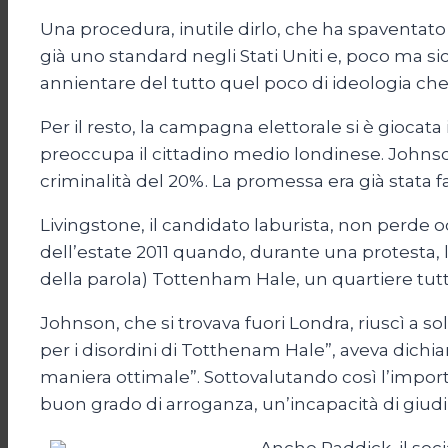
Una procedura, inutile dirlo, che ha spaventato 
già uno standard negli Stati Uniti e, poco ma si
annientare del tutto quel poco di ideologia che r
Per il resto, la campagna elettorale si è giocat
preoccupa il cittadino medio londinese. Johns
criminalità del 20%. La promessa era già stata fa
Livingstone, il candidato laburista, non perde oc
dell’estate 2011 quando, durante una protesta, la
della parola) Tottenham Hale, un quartiere tutto
Johnson, che si trovava fuori Londra, riuscì a 
per i disordini di Totthenam Hale”, aveva dichia
maniera ottimale”. Sottovalutando così l’importa
buon grado di arroganza, un’incapacità di giudiz