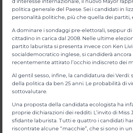
d’interesse internazionale, il nuovo Mayor rappre
politica generale del Paese. Sei i candidati in li
personalità politiche, più che quella dei partiti, 
A dominare i sondaggi pre-elettorali, seppur di 
cittadino in carica dal 2008. Nelle ultime elezio
partito laburista si presenta invece con Ken Liv
socialdemocratico inglese, si candiderà ancora 
recentemente attirato l’occhio indiscreto dei
Al gentil sesso, infine, la candidatura dei Verd
della politica da ben 25 anni. Le probabilità di
sottovalutare.
Una proposta della candidata ecologista ha infa
proprie dichiarazioni dei redditi. L’invito di Mis
sfidante laburista. Tutti e quattro i candidati ha
riscontrate alcune “macchie”, che si sono in un