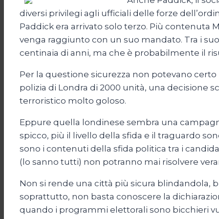
Anche Paddick, il soc
diversi privilegi agli ufficiali delle forze dell
Paddick era arrivato solo terzo. Più contenuta M
venga raggiunto con un suo mandato. Tra i suoi 
centinaia di anni, ma che è probabilmente il ri
Per la questione sicurezza non potevano certo 
polizia di Londra di 2000 unità, una decisione 
terroristico molto goloso.
Eppure quella londinese sembra una campagna e
spicco, più il livello della sfida e il traguardo 
sono i contenuti della sfida politica tra i cand
(lo sanno tutti) non potranno mai risolvere ver
Non si rende una città più sicura blindandola, bi
soprattutto, non basta conoscere la dichiarazio
quando i programmi elettorali sono bicchieri vu