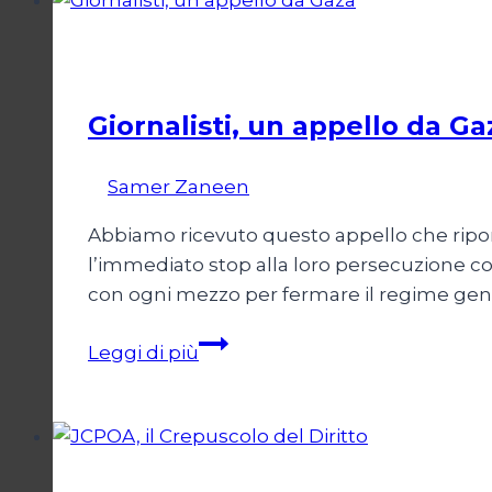
Esteri
Giornalisti, un appello da Ga
Di
Samer Zaneen
7 Aprile 2025
Abbiamo ricevuto questo appello che riporti
l’immediato stop alla loro persecuzione co
con ogni mezzo per fermare il regime genocid
Giornalisti,
Leggi di più
un
appello
da
Gaza