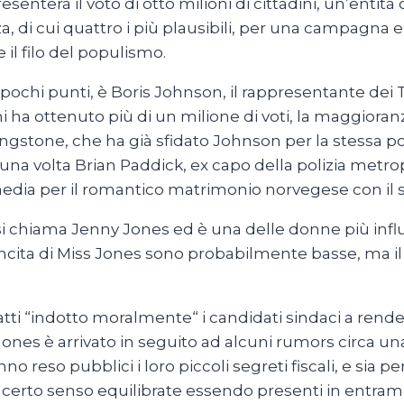
senterà il voto di otto milioni di cittadini, un’enti
zza, di cui quattro i più plausibili, per una campagna 
e il filo del populismo.
pochi punti, è Boris Johnson, il rappresentante dei T
ni ha ottenuto più di un milione di voti, la maggioranz
ingstone, che ha già sfidato Johnson per la stessa pol
una volta Brian Paddick, ex capo della polizia metr
 media per il romantico matrimonio norvegese con il
i: si chiama Jenny Jones ed è una delle donne più in
 vincita di Miss Jones sono probabilmente basse, ma i
tti “indotto moralmente“ i candidati sindaci a rend
s Jones è arrivato in seguito ad alcuni rumors circa un
nno reso pubblici i loro piccoli segreti fiscali, e sia
 certo senso equilibrate essendo presenti in entramb