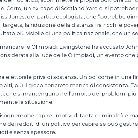
ialdemocratico, scommette la propria poltrona contr
’ordine. Certo, un ex-capo di Scotland Yard ci si potre
iss Jones, del partito ecologista, che “potrebbe dimet
targets, la riduzione della distanza fra ricchi e po
sultato più visibile di una politica nazionale, che u
mancare le Olimpiadi: Livingstone ha accusato Johnso
sconsiderata alla luce delle Olimpiadi, un evento ch
lettorale priva di sostanza. Un po’ come in una f
sono alti, più il gioco concreto manca di consistenza. 
idati, che si mantengono nell’ambito dei problemi pi
amente la situazione.
sognerebbe capire i motivi di tanta criminalità e magar
ne dei redditi di un politico per capire se può gest
oti e senza spessore.