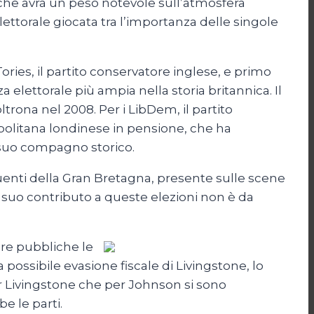
tà che avrà un peso notevole sull’atmosfera
elettorale giocata tra l’importanza delle singole
ories, il partito conservatore inglese, e primo
a elettorale più ampia nella storia britannica. Il
trona nel 2008. Per i LibDem, il partito
opolitana londinese in pensione, che ha
 suo compagno storico.
fluenti della Gran Bretagna, presente sulle scene
l suo contributo a queste elezioni non è da
ere pubbliche le
a possibile evasione fiscale di Livingstone, lo
 per Livingstone che per Johnson si sono
e le parti.