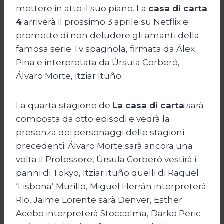
mettere in atto il suo piano. La
casa di carta
4
arriverà il prossimo 3 aprile su Netflix e
promette di non deludere gli amanti della
famosa serie Tv spagnola, firmata da Álex
Pina e interpretata da Úrsula Corberó,
Álvaro Morte, Itziar Ituño.
La quarta stagione de
La casa di carta
sarà
composta da otto episodi e vedrà la
presenza dei personaggi delle stagioni
precedenti. Álvaro Morte sarà ancora una
volta il Professore, Úrsula Corberó vestirà i
panni di Tokyo, Itziar Ituño quelli di Raquel
‘Lisbona’ Murillo, Miguel Herrán interpreterà
Rio, Jaime Lorente sarà Denver, Esther
Acebo interpreterà Stoccolma, Darko Peric