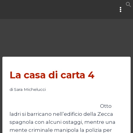
Salta
al
contenuto
La casa di carta 4
di
Sara Michelucci
Otto
ladri si barricano nell’edificio della Zecca
spagnola con alcuni ostaggi, mentre una
mente criminale manipola la polizia per