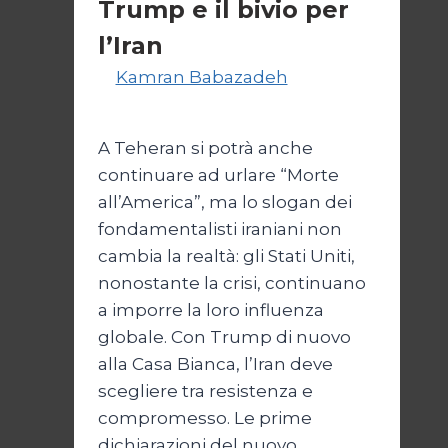
Trump e il bivio per
giustificazione
l’Iran
Di
Kamran Babazadeh
8
Febbraio 2025
A Teheran si potrà anche
continuare ad urlare “Morte
all’America”, ma lo slogan dei
fondamentalisti iraniani non
cambia la realtà: gli Stati Uniti,
nonostante la crisi, continuano
a imporre la loro influenza
globale. Con Trump di nuovo
alla Casa Bianca, l’Iran deve
scegliere tra resistenza e
compromesso. Le prime
dichiarazioni del nuovo