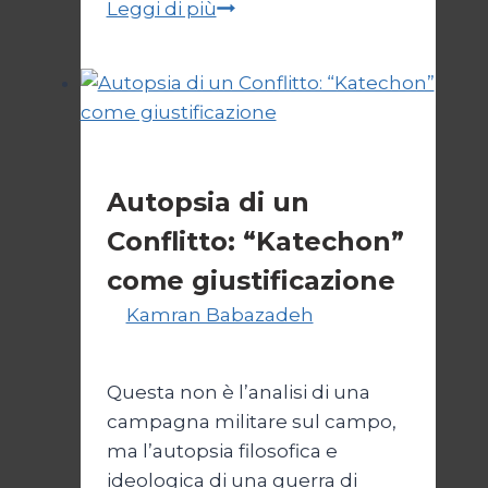
JCPOA,
Leggi di più
il
Crepuscolo
del
Diritto
Esteri
Autopsia di un
Conflitto: “Katechon”
come giustificazione
Di
Kamran Babazadeh
19
Maggio 2026
24 Maggio 2026
Questa non è l’analisi di una
campagna militare sul campo,
ma l’autopsia filosofica e
ideologica di una guerra di