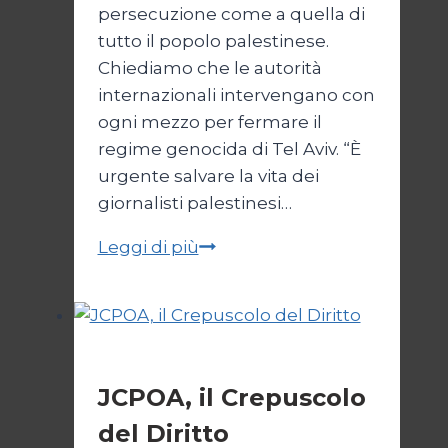
persecuzione come a quella di
tutto il popolo palestinese.
Chiediamo che le autorità
internazionali intervengano con
ogni mezzo per fermare il
regime genocida di Tel Aviv. “È
urgente salvare la vita dei
giornalisti palestinesi…
Giornalisti,
Leggi di più
un
appello
da
Gaza
Esteri
JCPOA, il Crepuscolo
del Diritto