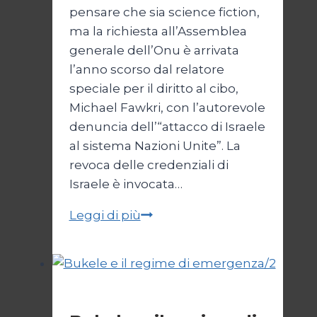
pensare che sia science fiction,
ma la richiesta all’Assemblea
generale dell’Onu è arrivata
l’anno scorso dal relatore
speciale per il diritto al cibo,
Michael Fawkri, con l’autorevole
denuncia dell’“attacco di Israele
al sistema Nazioni Unite”. La
revoca delle credenziali di
Israele è invocata…
Onu
Leggi di più
senza
Israele,
Israele
senza
Esteri
ONU