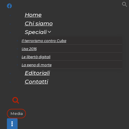
Salta
al
Home
contenuto
Chi siamo
Speciali
Il terrorismo contro Cuba
Usa 2016
Le libertà digitali
La pena di morte
Editoriali
Contatti
Media