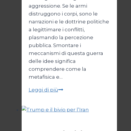
aggressione. Se le armi
distruggono i corpi, sono le
narrazioni e le dottrine politiche
a legittimare i conflitti,
plasmando la percezione
pubblica. Smontare i
meccanismi di questa guerra
delle idee significa
comprendere come la
metafisica e…
Autopsia
Leggi di più
di
un
Conflitto:
“Katechon”
Esteri
come