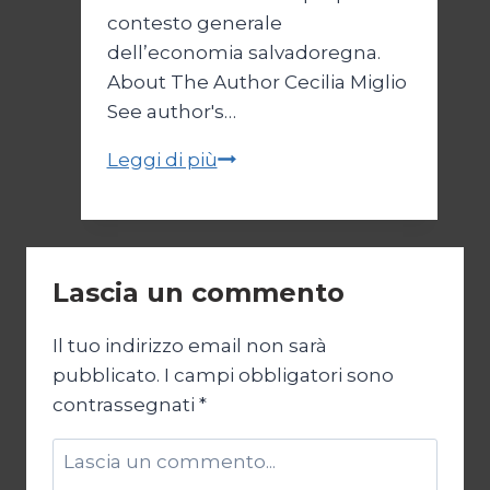
contesto generale
dell’economia salvadoregna.
About The Author Cecilia Miglio
See author's…
Bukele
Leggi di più
e
il
regime
di
Lascia un commento
emergenza/2
Il tuo indirizzo email non sarà
pubblicato.
I campi obbligatori sono
contrassegnati
*