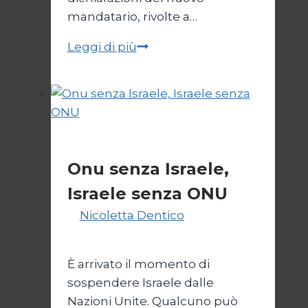
mandatario, rivolte a…
Trump
Leggi di più
e
il
bivio
per
l’Iran
Esteri
Onu senza Israele,
Israele senza ONU
Di
Nicoletta Dentico
23 Giugno
2025
È arrivato il momento di
sospendere Israele dalle
Nazioni Unite. Qualcuno può