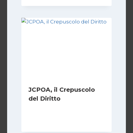
JCPOA, il Crepuscolo
del Diritto
Di
Kamran Babazadeh
28 Aprile 2026