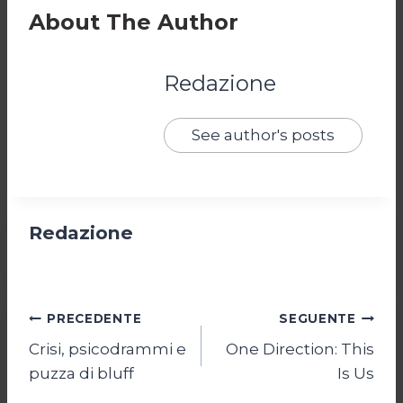
About The Author
Redazione
See author's posts
Redazione
Navigazione
PRECEDENTE
SEGUENTE
Crisi, psicodrammi e
One Direction: This
articoli
puzza di bluff
Is Us