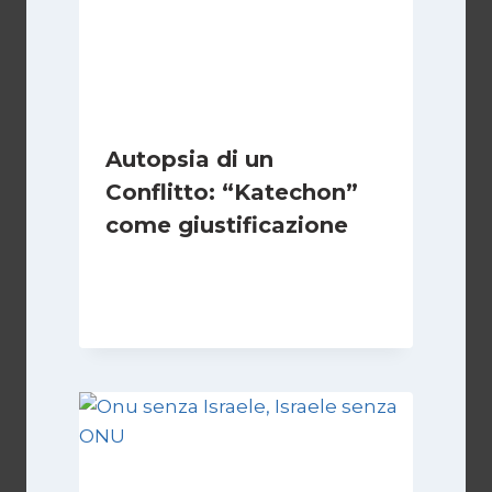
Autopsia di un
Conflitto: “Katechon”
come giustificazione
Di
Kamran Babazadeh
19 Maggio 2026