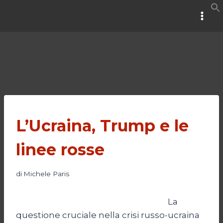
Salta
al
contenuto
L’Ucraina, Trump e le
linee rosse
di
Michele Paris
La
questione cruciale nella crisi russo-ucraina