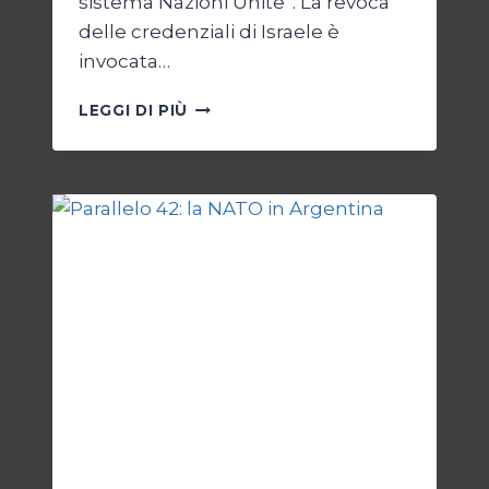
sistema Nazioni Unite”. La revoca
delle credenziali di Israele è
invocata…
ONU
LEGGI DI PIÙ
SENZA
ISRAELE,
ISRAELE
SENZA
ONU
ESTERI