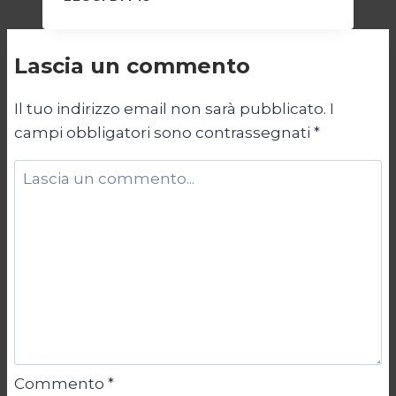
42:
LA
NATO
Lascia un commento
IN
ARGENTINA
Il tuo indirizzo email non sarà pubblicato.
I
campi obbligatori sono contrassegnati
*
Commento
*