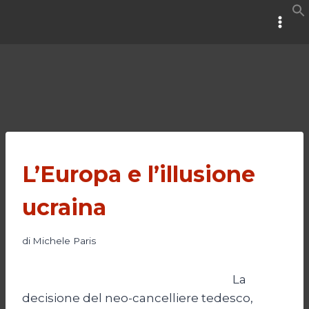
Salta
al
contenuto
L’Europa e l’illusione
ucraina
di
Michele Paris
La
decisione del neo-cancelliere tedesco,