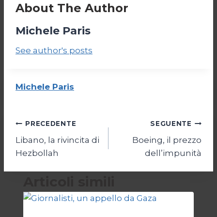
About The Author
Michele Paris
See author's posts
Michele Paris
Navigazione
PRECEDENTE
SEGUENTE
Libano, la rivincita di
Boeing, il prezzo
articoli
Hezbollah
dell’impunità
Articoli simili