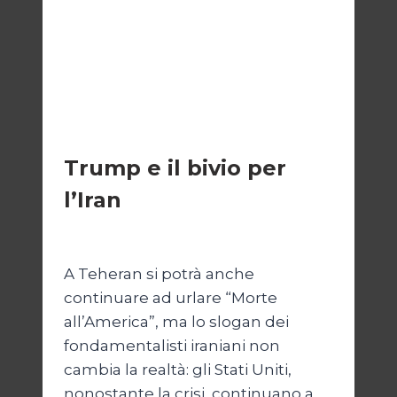
ESTERI
Trump e il bivio per
l’Iran
Di
Kamran Babazadeh
8 Febbraio 2025
A Teheran si potrà anche
continuare ad urlare “Morte
all’America”, ma lo slogan dei
fondamentalisti iraniani non
cambia la realtà: gli Stati Uniti,
nonostante la crisi, continuano a