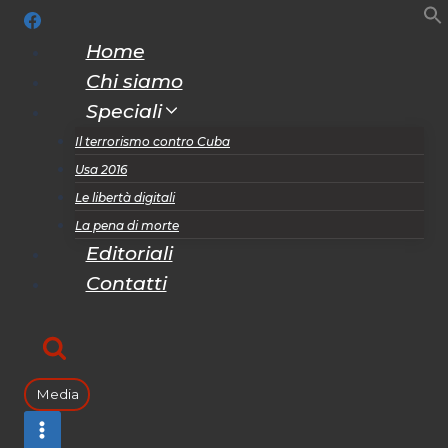
Salta
al
Home
contenuto
Chi siamo
Speciali
Il terrorismo contro Cuba
Usa 2016
Le libertà digitali
La pena di morte
Editoriali
Contatti
Media