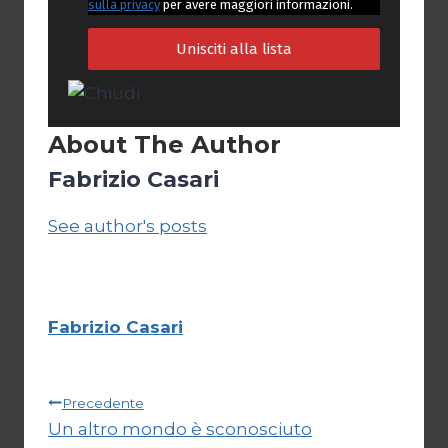
sulla privacy
per avere maggiori informazioni.
About The Author
Fabrizio Casari
See author's posts
Fabrizio Casari
Navigazione
Precedente
Un altro mondo è sconosciuto