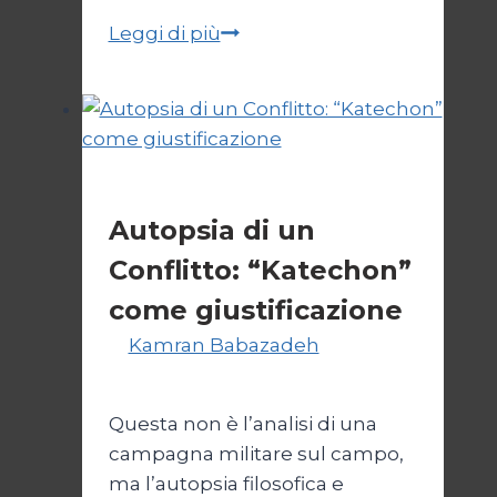
JCPOA,
Leggi di più
il
Crepuscolo
del
Diritto
Esteri
Autopsia di un
Conflitto: “Katechon”
come giustificazione
Di
Kamran Babazadeh
19
Maggio 2026
24 Maggio 2026
Questa non è l’analisi di una
campagna militare sul campo,
ma l’autopsia filosofica e