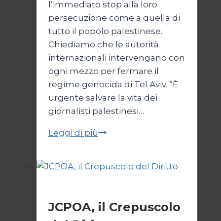
l’immediato stop alla loro
persecuzione come a quella di
tutto il popolo palestinese.
Chiediamo che le autorità
internazionali intervengano con
ogni mezzo per fermare il
regime genocida di Tel Aviv. “È
urgente salvare la vita dei
giornalisti palestinesi…
Giornalisti,
Leggi di più
un
appello
da
Gaza
Esteri
JCPOA, il Crepuscolo