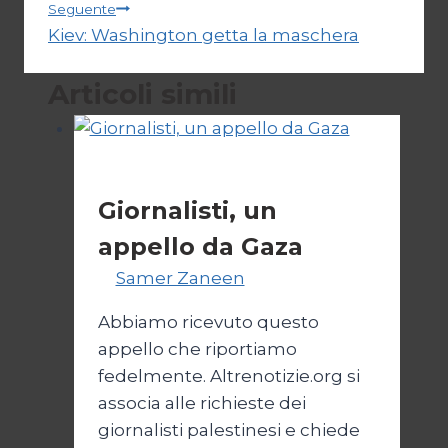
articoli
Seguente
Kiev: Washington getta la maschera
Articoli simili
Esteri
Giornalisti, un
appello da Gaza
Di
Samer Zaneen
7 Aprile 2025
Abbiamo ricevuto questo
appello che riportiamo
fedelmente. Altrenotizie.org si
associa alle richieste dei
giornalisti palestinesi e chiede