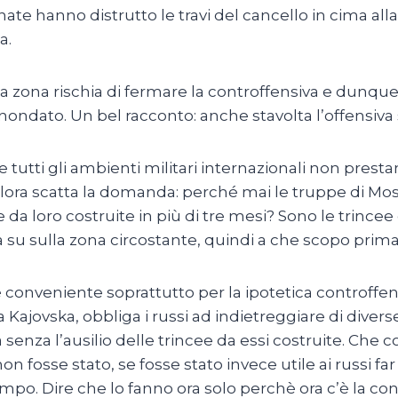
te hanno distrutto le travi del cancello in cima alla 
a.
la zona rischia di fermare la controffensiva e dunq
nondato. Un bel racconto: anche stavolta l’offensiva 
 tutti gli ambienti militari internazionali non presta
lora scatta la domanda: perché mai le truppe di Mo
 da loro costruite in più di tre mesi? Sono le trin
 su sulla zona circostante, quindi a che scopo prima
 è conveniente soprattutto per la ipotetica controff
Kajovska, obbliga i russi ad indietreggiare di diverse
a senza l’ausilio delle trincee da essi costruite. Che 
on fosse stato, se fosse stato invece utile ai russi fa
o. Dire che lo fanno ora solo perchè ora c’è la cont