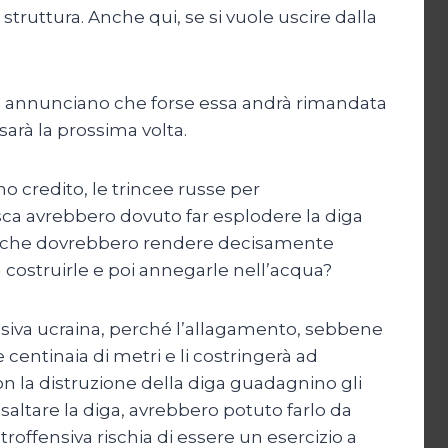
struttura. Anche qui, se si vuole uscire dalla
ue annunciano che forse essa andrà rimandata
sarà la prossima volta.
no credito, le trincee russe per
sca avrebbero dovuto far esplodere la diga
cee che dovrebbero rendere decisamente
 costruirle e poi annegarle nell’acqua?
ensiva ucraina, perché l’allagamento, sebbene
 centinaia di metri e li costringerà ad
con la distruzione della diga guadagnino gli
r saltare la diga, avrebbero potuto farlo da
roffensiva rischia di essere un esercizio a