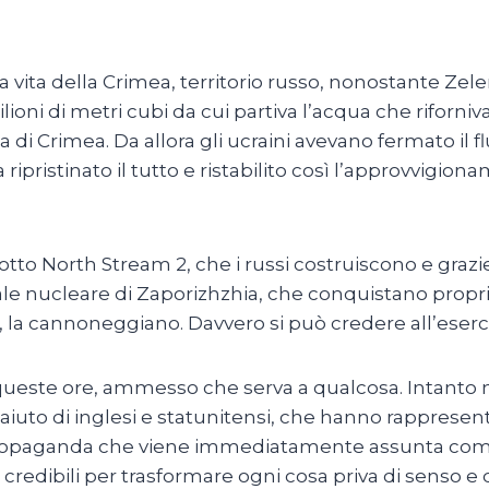
 la vita della Crimea, territorio russo, nonostante Zel
lioni di metri cubi da cui partiva l’acqua che riforniv
a di Crimea. Da allora gli ucraini avevano fermato il
a ripristinato il tutto e ristabilito così l’approvvigio
tto North Stream 2, che i russi costruiscono e grazi
le nucleare di Zaporizhzhia, che conquistano propri
la cannoneggiano. Davvero si può credere all’esercito
 queste ore, ammesso che serva a qualcosa. Intanto no
n l’aiuto di inglesi e statunitensi, che hanno rappre
Propaganda che viene immediatamente assunta come
edibili per trasformare ogni cosa priva di senso e di