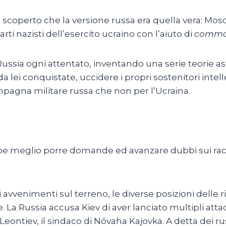
i è scoperto che la versione russa era quella vera: Mos
arti nazisti dell’esercito ucraino con l’aiuto di
comma
a Russia ogni attentato, inventando una serie teorie
 da lei conquistate, uccidere i propri sostenitori intel
mpagna militare russa che non per l’Ucraina.
meglio porre domande ed avanzare dubbi sui raccont
avvenimenti sul terreno, le diverse posizioni delle ris
 La Russia accusa Kiev di aver lanciato multipli attac
Leontiev, il sindaco di Nóvaha Kajovka. A detta dei ru