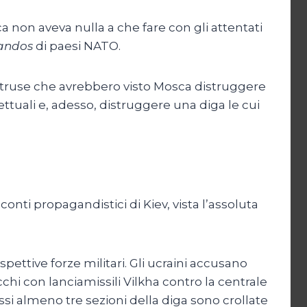
ca non aveva nulla a che fare con gli attentati
ndos
di paesi NATO.
 astruse che avrebbero visto Mosca distruggere
lettuali e, adesso, distruggere una diga le cui
i propagandistici di Kiev, vista l’assoluta
pettive forze militari. Gli ucraini accusano
chi con lanciamissili Vilkha contro la centrale
ssi almeno tre sezioni della diga sono crollate