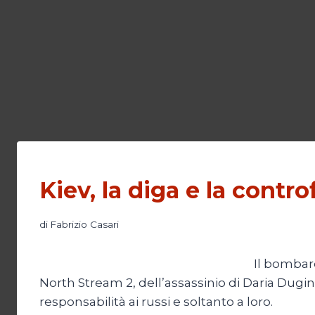
Kiev, la diga e la contro
di
Fabrizio Casari
Il bombard
North Stream 2, dell’assassinio di Daria Dugina e
responsabilità ai russi e soltanto a loro.