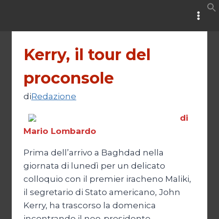
Salta
al
contenuto
Kerry, il tour del
proconsole
di
Redazione
di
Mario Lombardo
Prima dell’arrivo a Baghdad nella
giornata di lunedì per un delicato
colloquio con il premier iracheno Maliki,
il segretario di Stato americano, John
Kerry, ha trascorso la domenica
incontrando il neo-presidente