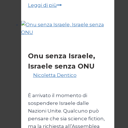
JCPOA,
Leggi di più
il
Crepuscolo
del
Diritto
Esteri
Onu senza Israele,
Israele senza ONU
Di
Nicoletta Dentico
23 Giugno
2025
È arrivato il momento di
sospendere Israele dalle
Nazioni Unite. Qualcuno può
pensare che sia science fiction,
ma la richiesta all’Assemblea