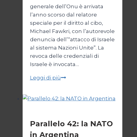
generale dell’Onu è arrivata
l’anno scorso dal relatore
speciale per il diritto al cibo,
Michael Fawkri, con l’autorevole
denuncia dell’“attacco di Israele
al sistema Nazioni Unite”. La
revoca delle credenziali di
Israele è invocata…
Onu
Leggi di più
senza
Israele,
Israele
senza
Esteri
ONU
Parallelo 42: la NATO
in Argentina