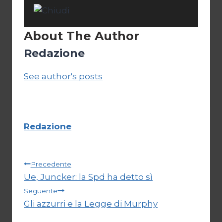
About The Author
Redazione
See author's posts
Redazione
Navigazione
Precedente
Ue, Juncker: la Spd ha detto sì
articoli
Seguente
Gli azzurri e la Legge di Murphy