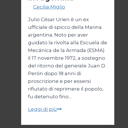
Di
Cecilia Miglio
27 Ottobre 2024
Julio César Urien è un ex
ufficiale di spicco della Marina
argentina. Noto per aver
guidato la rivolta alla Escuela de
Mecánica de la Armada (ESMA)
il 17 novembre 1972, a sostegno
del ritorno del generale Juan D.
Perón dopo 18 anni di
proscrizione e per essersi
rifiutato di reprimere il popolo,
fu detenuto fino…
Parallelo
Leggi di più
42:
la