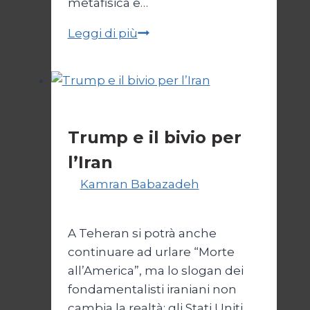
metafisica e…
Autopsia
Leggi di più
di
un
Conflitto:
“Katechon”
Esteri
come
Trump e il bivio per
giustificazione
l’Iran
Di
Kamran Babazadeh
8
Febbraio 2025
A Teheran si potrà anche
continuare ad urlare “Morte
all’America”, ma lo slogan dei
fondamentalisti iraniani non
cambia la realtà: gli Stati Uniti,