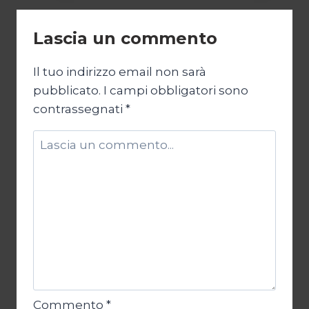
NATO
in
Lascia un commento
Argentina
Il tuo indirizzo email non sarà
pubblicato.
I campi obbligatori sono
contrassegnati
*
Commento
*