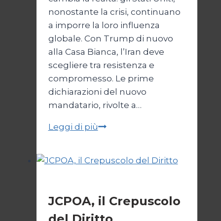
nonostante la crisi, continuano
a imporre la loro influenza
globale. Con Trump di nuovo
alla Casa Bianca, l’Iran deve
scegliere tra resistenza e
compromesso. Le prime
dichiarazioni del nuovo
mandatario, rivolte a…
Trump
Leggi di più
e
il
bivio
per
Esteri
l’Iran
JCPOA, il Crepuscolo
del Diritto