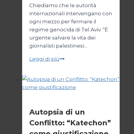
Chiediamo che le autorità
internazionali intervengano con
ogni mezzo per fermare il
regime genocida di Tel Aviv. “È
urgente salvare la vita dei
giornalisti palestinesi…
Giornalisti,
Leggi di più
un
appello
da
Gaza
Esteri
Autopsia di un
Conflitto: “Katechon”
come giustificazione