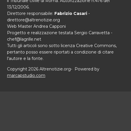
il Tribunale civile di Roma. Autorizzazione n.476 del
13/12/2006.
Direttore responsabile:
Fabrizio Casari
-
direttore@altrenotizie.org
Web Master Andrea Capponi
Progetto e realizzazione testata Sergio Carravetta -
chef@lagrille.net
Tutti gli articoli sono sotto licenza Creative Commons,
pertanto posso essere riportati a condizione di citare
l'autore e la fonte.
Copyright 2026 Altrenotizie.org- Powered by
marcapstudio.com
Home
Chi siamo
Alterna
Speciali
menu
Il terrorismo contro Cuba