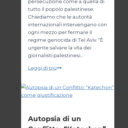
persecuzione come a quella di
tutto il popolo palestinese.
Chiediamo che le autorità
internazionali intervengano con
ogni mezzo per fermare il
regime genocida di Tel Aviv. “È
urgente salvare la vita dei
giornalisti palestinesi…
Giornalisti,
Leggi di più
un
appello
da
Gaza
Esteri
Autopsia di un