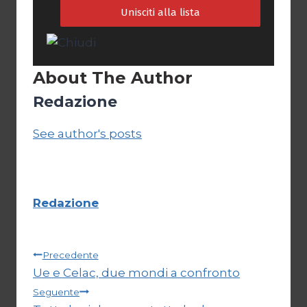
About The Author
Redazione
See author's posts
Redazione
Navigazione
Precedente
Ue e Celac, due mondi a confronto
articoli
Seguente