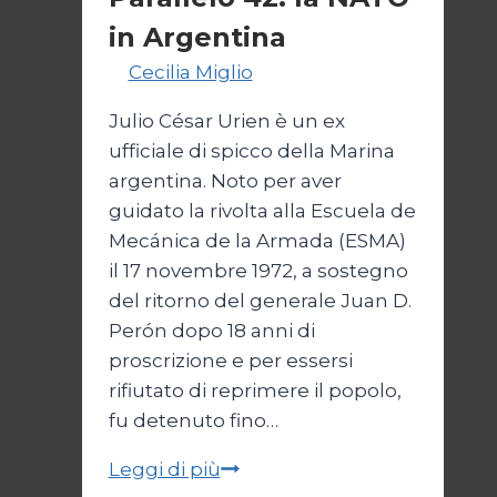
in Argentina
Di
Cecilia Miglio
27 Ottobre 2024
Julio César Urien è un ex
ufficiale di spicco della Marina
argentina. Noto per aver
guidato la rivolta alla Escuela de
Mecánica de la Armada (ESMA)
il 17 novembre 1972, a sostegno
del ritorno del generale Juan D.
Perón dopo 18 anni di
proscrizione e per essersi
rifiutato di reprimere il popolo,
fu detenuto fino…
Parallelo
Leggi di più