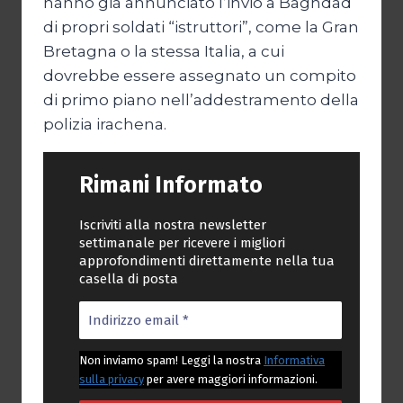
hanno già annunciato l’invio a Baghdad
di propri soldati “istruttori”, come la Gran
Bretagna o la stessa Italia, a cui
dovrebbe essere assegnato un compito
di primo piano nell’addestramento della
polizia irachena.
Rimani Informato
Iscriviti alla nostra newsletter
settimanale per ricevere i migliori
approfondimenti direttamente nella tua
casella di posta
Non inviamo spam! Leggi la nostra
Informativa
sulla privacy
per avere maggiori informazioni.