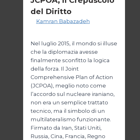
JCPOA, il Crepuscolo
del Diritto
Di
Kamran Babazadeh
28 Aprile
2026
1 Maggio 2026
Nel luglio 2015, il mondo si illuse
che la diplomazia avesse
finalmente sconfitto la logica
della forza. Il Joint
Comprehensive Plan of Action
(JCPOA), meglio noto come
l’accordo sul nucleare iraniano,
non era un semplice trattato
tecnico, ma il simbolo di un
multilateralismo funzionante.
Firmato da Iran, Stati Uniti,
Russia, Cina, Francia, Regno