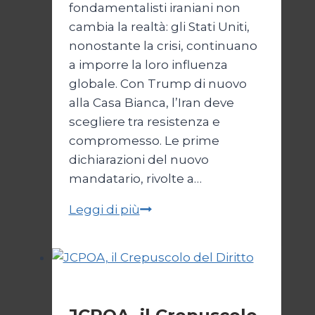
fondamentalisti iraniani non
cambia la realtà: gli Stati Uniti,
nonostante la crisi, continuano
a imporre la loro influenza
globale. Con Trump di nuovo
alla Casa Bianca, l’Iran deve
scegliere tra resistenza e
compromesso. Le prime
dichiarazioni del nuovo
mandatario, rivolte a…
Trump
Leggi di più
e
il
bivio
per
Esteri
l’Iran