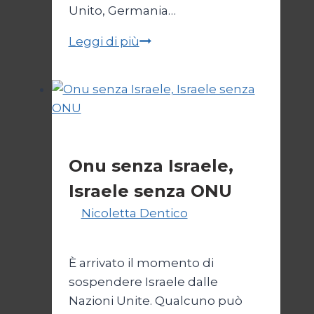
Unito, Germania…
JCPOA,
Leggi di più
il
Crepuscolo
del
Diritto
Esteri
Onu senza Israele,
Israele senza ONU
Di
Nicoletta Dentico
23 Giugno
2025
È arrivato il momento di
sospendere Israele dalle
Nazioni Unite. Qualcuno può