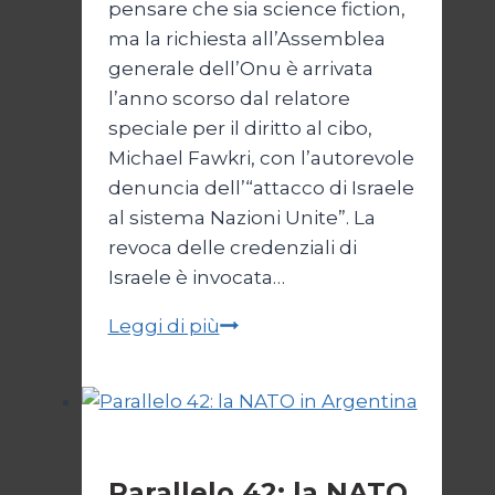
pensare che sia science fiction,
ma la richiesta all’Assemblea
generale dell’Onu è arrivata
l’anno scorso dal relatore
speciale per il diritto al cibo,
Michael Fawkri, con l’autorevole
denuncia dell’“attacco di Israele
al sistema Nazioni Unite”. La
revoca delle credenziali di
Israele è invocata…
Onu
Leggi di più
senza
Israele,
Israele
senza
Esteri
ONU
Parallelo 42: la NATO