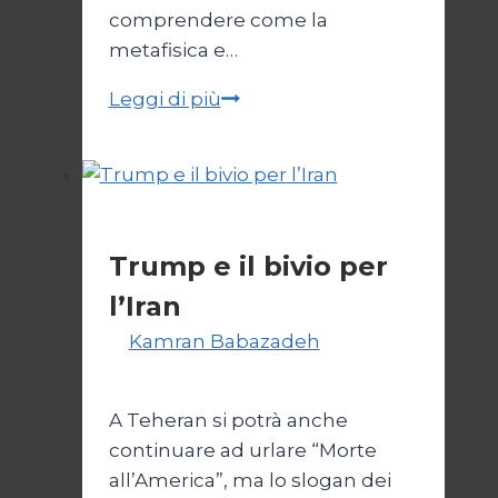
comprendere come la
metafisica e…
Autopsia
Leggi di più
di
un
Conflitto:
“Katechon”
Esteri
come
Trump e il bivio per
giustificazione
l’Iran
Di
Kamran Babazadeh
8
Febbraio 2025
A Teheran si potrà anche
continuare ad urlare “Morte
all’America”, ma lo slogan dei