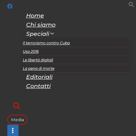
Salta
al
Home
contenuto
Chi siamo
Speciali
Il terrorismo contro Cuba
Usa 2016
Le libertà digitali
La pena di morte
Editoriali
Contatti
Media