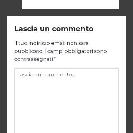
42:
la
NATO
in
Lascia un commento
Argentina
Il tuo indirizzo email non sarà
pubblicato.
I campi obbligatori sono
contrassegnati
*