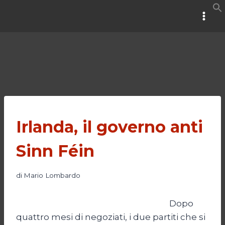
Salta
al
contenuto
Irlanda, il governo anti
Sinn Féin
di
Mario Lombardo
Dopo
quattro mesi di negoziati, i due partiti che si