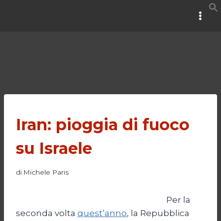
Salta
al
contenuto
Iran: pioggia di fuoco
su Israele
di
Michele Paris
Per la
seconda volta
quest’anno
, la Repubblica