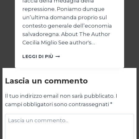
faccia della medaglia della
repressione. Poniamo dunque
un’ultima domanda proprio sul
contesto generale dell’economia
salvadoregna. About The Author
Cecilia Miglio See author's…
BUKELE
LEGGI DI PIÙ
E
IL
REGIME
Lascia un commento
DI
EMERGENZA/2
Il tuo indirizzo email non sarà pubblicato.
I
campi obbligatori sono contrassegnati
*