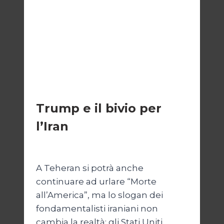
ESTERI
Trump e il bivio per
l’Iran
Di
Kamran Babazadeh
8 Febbraio 2025
A Teheran si potrà anche
continuare ad urlare “Morte
all’America”, ma lo slogan dei
fondamentalisti iraniani non
cambia la realtà: gli Stati Uniti,