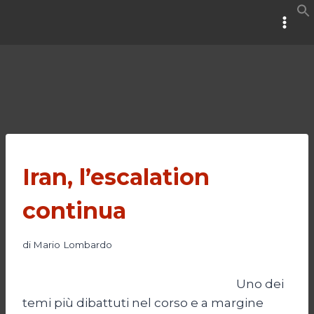
Salta
al
contenuto
Iran, l’escalation
continua
di
Mario Lombardo
Uno dei
temi più dibattuti nel corso e a margine