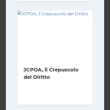
JCPOA, il Crepuscolo
del Diritto
Di
Kamran Babazadeh
28 Aprile 2026