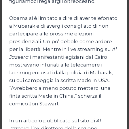
figuriamoci regalargli oltreoceano.
Obama si è limitato a dire di aver telefonato
a Mubarak e di avergli consigliato di non
partecipare alle prossime elezioni
presidenziali. Un po’ debole come ardore
per la libertà. Mentre in live streaming su
Al
Jazeera
i manifestanti egiziani dal Cairo
mostravano infuriati alle telecamere i
lacrimogeni usati dalla polizia di Mubarak,
su cui campeggia la scritta Made in USA.
“Avrebbero almeno potuto metterci una
finta scritta Made in China,” scherza il
comico Jon Stewart.
In un articolo pubblicato sul sito di
Al
Jazeera,
l’ex-direttore della sezione