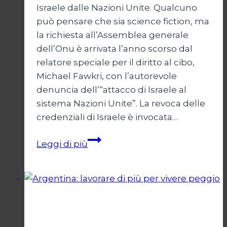
Israele dalle Nazioni Unite. Qualcuno
può pensare che sia science fiction, ma
la richiesta all’Assemblea generale
dell’Onu è arrivata l’anno scorso dal
relatore speciale per il diritto al cibo,
Michael Fawkri, con l’autorevole
denuncia dell’“attacco di Israele al
sistema Nazioni Unite”. La revoca delle
credenziali di Israele è invocata…
Onu
Leggi di più
senza
Israele,
Israele
senza
Esteri
ONU