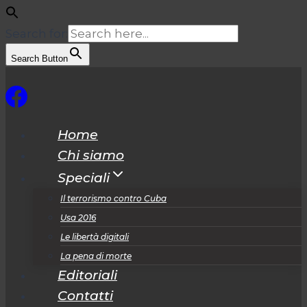
Search for:
Search Button
Salta
al
contenuto
Home
Chi siamo
Speciali
Il terrorismo contro Cuba
Usa 2016
Le libertà digitali
La pena di morte
Editoriali
Contatti