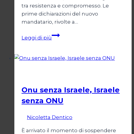
tra resistenza e compromesso. Le
prime dichiarazioni del nuovo
mandatario, rivolte a…
Trump
Leggi di più
e
il
bivio
per
Esteri
l’Iran
Onu senza Israele, Israele
senza ONU
Di
Nicoletta Dentico
23 Giugno 2025
È arrivato il momento di sospendere