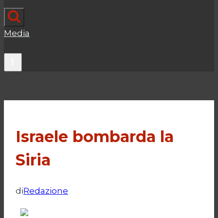
Media
Israele bombarda la
Siria
di
Redazione