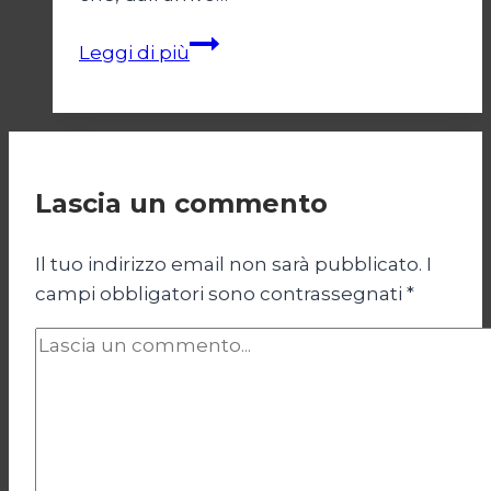
Argentina:
Leggi di più
lavorare
di
più
per
vivere
Lascia un commento
peggio
Il tuo indirizzo email non sarà pubblicato.
I
campi obbligatori sono contrassegnati
*