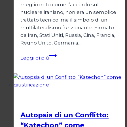
meglio noto come l’accordo sul
nucleare iraniano, non era un semplice
trattato tecnico, ma il simbolo di un
multilateralismo funzionante. Firmato
da Iran, Stati Uniti, Russia, Cina, Francia,
Regno Unito, Germania…
JCPOA,
Leggi di più
il
Crepuscolo
del
Diritto
Esteri
Autopsia di un Conflitto:
“Katechon” come