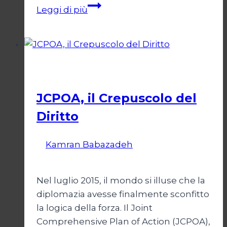
Giornalisti,
Leggi di più
un
appello
da
Gaza
Esteri
JCPOA, il Crepuscolo del
Diritto
Di
Kamran Babazadeh
28 Aprile 2026
1
Maggio 2026
Nel luglio 2015, il mondo si illuse che la
diplomazia avesse finalmente sconfitto
la logica della forza. Il Joint
Comprehensive Plan of Action (JCPOA),