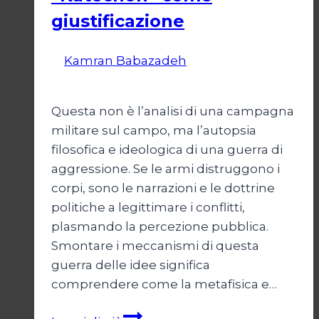
giustificazione
Di
Kamran Babazadeh
19 Maggio
2026
24 Maggio 2026
Questa non è l’analisi di una campagna
militare sul campo, ma l’autopsia
filosofica e ideologica di una guerra di
aggressione. Se le armi distruggono i
corpi, sono le narrazioni e le dottrine
politiche a legittimare i conflitti,
plasmando la percezione pubblica.
Smontare i meccanismi di questa
guerra delle idee significa
comprendere come la metafisica e…
Autopsia