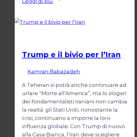
Leggi di più
di
un
Conflitto:
“Katechon”
Esteri
come
giustificazione
Trump e il bivio per l’Iran
Di
Kamran Babazadeh
8 Febbraio 2025
A Teheran si potrà anche continuare ad
urlare “Morte all’America”, ma lo slogan
dei fondamentalisti iraniani non cambia
la realtà: gli Stati Uniti, nonostante la
crisi, continuano a imporre la loro
influenza globale. Con Trump di nuovo
alla Casa Bianca, l’Iran deve scegliere