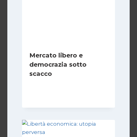
Mercato libero e
democrazia sotto
scacco
Di
Juan J. Paz-y-Miño Cepeda
3 Marzo 2025