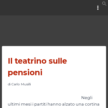
Salta
al
contenuto
Il teatrino sulle
pensioni
di
Carlo Musilli
Negli
ultimi mesi i partiti hanno alzato una cortina