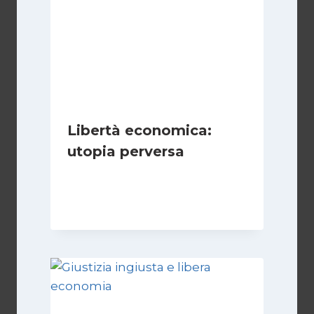
Libertà economica:
utopia perversa
Di
Juan J. Paz-y-Miño Cepeda
22 Luglio 2024