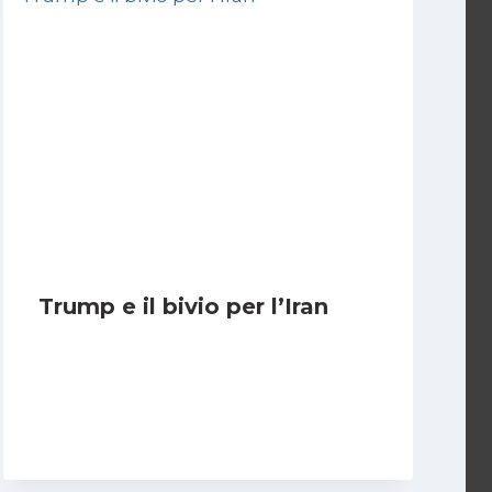
Trump e il bivio per l’Iran
Di
Kamran Babazadeh
8 Febbraio 2025