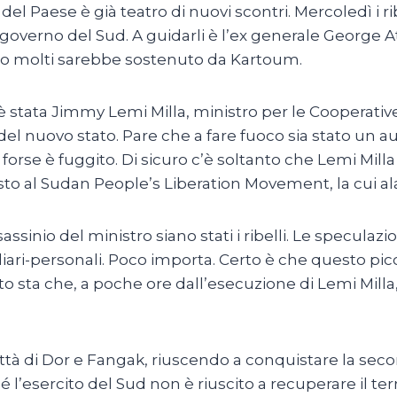
 del Paese è già teatro di nuovi scontri. Mercoledì i r
l governo del Sud. A guidarli è l’ex generale George A
ondo molti sarebbe sostenuto da Kartoum.
stata Jimmy Lemi Milla, ministro per le Cooperative e
e del nuovo stato. Pare che a fare fuoco sia stato un a
to, forse è fuggito. Di sicuro c’è soltanto che Lemi M
sto al Sudan People’s Liberation Movement, la cui ala
inio del ministro siano stati i ribelli. Le speculazioni
liari-personali. Poco importa. Certo è che questo picc
to sta che, a poche ore dall’esecuzione di Lemi Milla,
città di Dor e Fangak, riuscendo a conquistare la seco
l’esercito del Sud non è riuscito a recuperare il ter