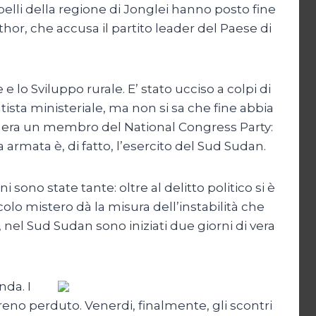
ibelli della regione di Jonglei hanno posto fine
thor, che accusa il partito leader del Paese di
 lo Sviluppo rurale. E’ stato ucciso a colpi di
utista ministeriale, ma non si sa che fine abbia
illa era un membro del National Congress Party:
 armata è, di fatto, l’esercito del Sud Sudan.
 sono state tante: oltre al delitto politico si è
olo mistero dà la misura dell’instabilità che
 nel Sud Sudan sono iniziati due giorni di vera
nda. I
reno perduto. Venerdi, finalmente, gli scontri