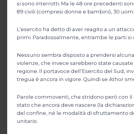
si sono interrotti. Ma le 48 ore precedenti son
89 civili (compresi donne e bambini), 30 uomini
L’esercito ha detto di aver reagito a un attacco
primi. Paradossalmente, entrambe le parti si 
Nessuno sembra disposto a prendersi alcuna r
violenze, che invece sarebbero state causate 
regione. Il portavoce dell’Esercito del Sud, in
tregua è ancora in vigore. Quindi se Athor sm
Parole commoventi, che stridono però con il r
stato che ancora deve nascere (la dichiarazione
del confine, né le modalità di sfruttamento 
unitario.