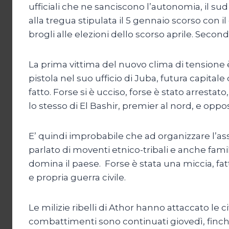
ufficiali che ne sanciscono l’autonomia, il sud
alla tregua stipulata il 5 gennaio scorso con i
brogli alle elezioni dello scorso aprile. Sec
La prima vittima del nuovo clima di tensione è 
pistola nel suo ufficio di Juba, futura capital
fatto. Forse si è ucciso, forse è stato arresta
lo stesso di El Bashir, premier al nord, e oppo
E’ quindi improbabile che ad organizzare l’assass
parlato di moventi etnico-tribali e anche fami
domina il paese. Forse è stata una miccia, fat
e propria guerra civile.
Le milizie ribelli di Athor hanno attaccato le 
combattimenti sono continuati giovedì, finché 