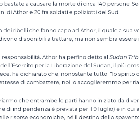
o bastate a causare la morte di circa 140 persone. Sec
 di Athor e 20 fra soldati e poliziotti del Sud.
 dei ribelli che fanno capo ad Athor, il quale a sua vo
dicono disponibili a trattare, ma non sembra essere i
esponsabilità. Athor ha perfino detto al
Sudan Tri
dell’Esercito per la Liberazione del Sudan, il più gr
vece, ha dichiarato che, nonostante tutto, “lo spirito 
ettesse di combattere, noi lo accoglieremmo per riap
iarmo che entrambe le parti hanno iniziato da divers
 di indipendenza è prevista per il 9 luglio) e in cui 
delle risorse economiche, né il destino dello spaven