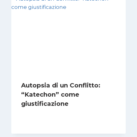
Autopsia di un Conflitto:
“Katechon” come
giustificazione
Di
Kamran Babazadeh
19 Maggio 2026