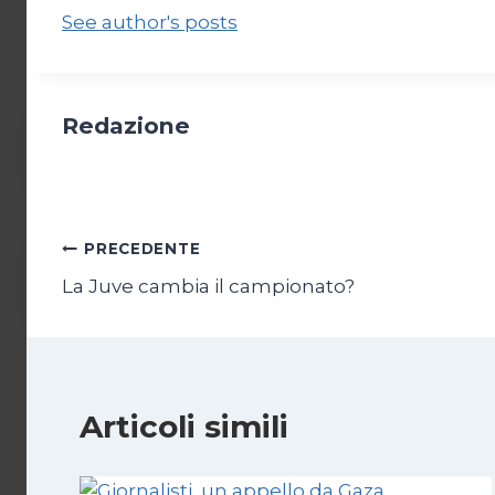
See author's posts
Redazione
Navigazione
PRECEDENTE
La Juve cambia il campionato?
articoli
Articoli simili