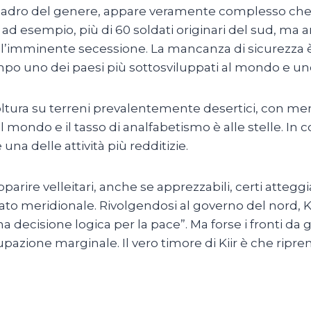
adro del genere, appare veramente complesso che po
 ad esempio, più di 60 soldati originari del sud, ma a
imminente secessione. La mancanza di sicurezza è to
mpo uno dei paesi più sottosviluppati al mondo e uno de
coltura su terreni prevalentemente desertici, con men
al mondo e il tasso di analfabetismo è alle stelle. In
una delle attività più redditizie.
ire velleitari, anche se apprezzabili, certi atteggiam
tato meridionale. Rivolgendosi al governo del nord, 
cisione logica per la pace”. Ma forse i fronti da gesti
azione marginale. Il vero timore di Kiir è che ripren