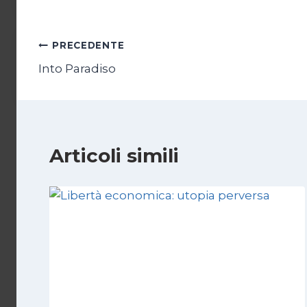
Navigazione
PRECEDENTE
Into Paradiso
articoli
Articoli simili