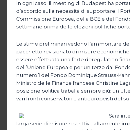
In ogni caso, il meeting di Budapest ha portato 
d’accordo sulla necessità di supportare il 
Commissione Europea, della BCE e del Fondo Mo
settimane prima delle elezioni politiche port
Le stime preliminari vedono l’ammontare del p
pacchetto revisionato di misure economiche rest
essere effettuata una forte deregulation finan
dell’Unione Europea e per un terzo dal Fondo
numero 1 del Fondo Dominique Strauss-Kahn 
Ministro delle Finanze francese Christine Lagar
posizione politica traballa sempre più: un ul
vari fronti conservatori e antieuropeisti del s
Sarà int
larga serie di misure restrittive altamente im