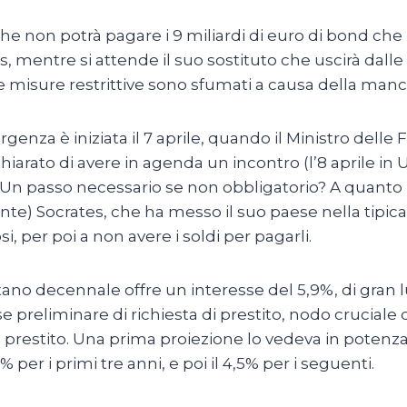
 che non potrà pagare i 9 miliardi di euro di bond 
, mentre si attende il suo sostituto che uscirà dall
are misure restrittive sono sfumati a causa della m
genza è iniziata il 7 aprile, quando il Ministro delle
iarato di avere in agenda un incontro (l’8 aprile in U
o. Un passo necessario se non obbligatorio? A quanto 
e) Socrates, che ha messo il suo paese nella tipica no
 per poi a non avere i soldi per pagarli.
sitano decennale offre un interesse del 5,9%, di gran 
e preliminare di richiesta di prestito, nodo crucial
 prestito. Una prima proiezione lo vedeva in potenza 
% per i primi tre anni, e poi il 4,5% per i seguenti.