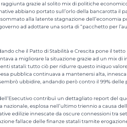
raggiunta grazie al solito mix di politiche economico
rnative abbiano portato sull’orlo della bancarotta il 
opea, sommato alla latente stagnazione dell’economia
 governo ad adottare una sorta di “pacchetto per l’
dando che il Patto di Stabilità e Crescita pone il tet
ntava a migliorare la situazione grazie ad un mix di 
ndenti statali: tutto ciò per ridurre questo iniquo val
spesa pubblica continuava a mantenersi alta, innesca
no sembrò ubbidire, andando però contro il 99% delle 
dell’Esecutivo contribuì un dettagliato report del q
a nazionale, esplosa nell’ultimo triennio a causa de
ulative edilizie innescate da oscure connessioni tra se
razione fallace delle finanze statali tramite erogazio