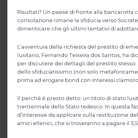
Risultati? Un paese di fronte alla bancarotta
consolazione rimane la sfiducia verso Socrates
dimenticare che gli ultimi tentativi di adott
L’avventura della richiesta del prestito di emer
lusitano, Fernando Teixeira dos Santos, ha dich
per discutere dei dettagli del prestito stess
dello sfiduciatissimo (non solo metaforicament
prima ad erogare bond con interessi clamorosi,
Il perché è presto detto: un titolo di stato lu
trentennale dello Stato tedesco. In questa fas
d’interesse da applicare sulla restituzione del
amici ellenici, che si troveranno a pagare il 3,5