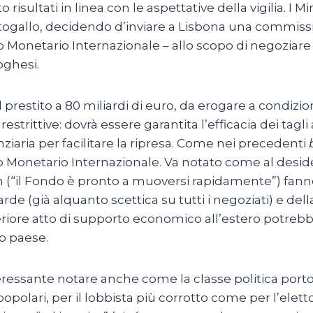
risultati in linea con le aspettative della vigilia. I M
Portogallo, decidendo d’inviare a Lisbona una comm
netario Internazionale – allo scopo di negoziare l’a
oghesi.
restito a 80 miliardi di euro, da erogare a condizion
rittive: dovrà essere garantita l’efficacia dei tagli
ziaria per facilitare la ripresa. Come nei precedenti
 Monetario Internazionale. Va notato come al deside
(“il Fondo è pronto a muoversi rapidamente”) fanno
de (già alquanto scettica su tutti i negoziati) e dell
teriore atto di supporto economico all’estero potreb
uo paese.
eressante notare anche come la classe politica port
popolari, per il lobbista più corrotto come per l’el