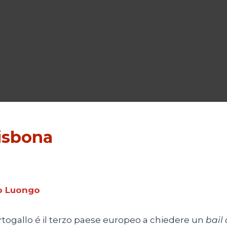
Lisbona
no Luongo
Portogallo é il terzo paese europeo a chiedere un
bail 