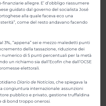
-finanziarie allegre. E’ d’obbligo riassumere
paese guidato dal governo del socialista José
 portoghese alla quale faceva eco una
austerità”, come del resto andavano facendo
to al 3%, “appena” sei e mezzo maledetti punti
incremento della tassazione, riduzione dei
ore numerico di 5 punti percentuali per la metà
ndo un richiamo sia dall’Ecofin che dall’OCSE
promesse elettorali.
uotidiano
Diario de Noticias
, che spiegava la
lla congiuntura internazionale: assunzioni
ttore pubblico e privato, gestione truffaldina
ne di bond troppo onerosi.