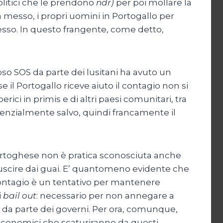
olitici che le prendono
ndr)
per poi mollare la
ià messo, i propri uomini in Portogallo per
esso. In questo frangente, come detto,
oso SOS da parte dei lusitani ha avuto un
 il Portogallo riceve aiuto il contagio non si
berici in primis e di altri paesi comunitari, tra
potenzialmente salvo, quindi francamente il
portoghese non è pratica sconosciuta anche
r uscire dai guai. E’ quantomeno evidente che
o contagio è un tentativo per mantenere
i
bail out
: necessario per non annegare a
 da parte dei governi. Per ora, comunque,
 economici che scaturiranno da questi