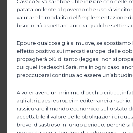
Cavaco Silva sarebbe utile iniziare con delle
patata bollente al governo che uscirà vincitore
valutare le modalità dell’implementazione de
bisognerà aspettare ancora qualche settiman
Eppure qualcosa già si muove, se spostiamo lo 
effetto positivo sui mercati europei delle obbl
propagherà più di tanto (leggasi: non si pro
cui quelli tedeschi. Sarà, ma in ogni caso, anc
preoccuparsi continua ad essere un’abitudin
A voler avere un minimo d’occhio critico, in
agli altri paesi europei mediterranei a rischi
rassicurare il mondo economico sullo stato di 
accettabile il valore delle obbligazioni di que
breve, disastroso in lungo periodo, perché s
non resta che attendere di vedere cosa – e co