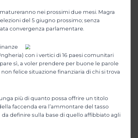
che matureranno nei prossimi due mesi. Magra
e elezioni del 5 giugno prossimo; senza
ancata convergenza parlamentare.
 Finanze
ngheria) con i vertici di 16 paesi comunitari
pare sì, a voler prendere per buone le parole
n felice situazione finanziaria di chi si trova
lunga più di quanto possa offrire un titolo
e della faccenda era l’ammontare del tasso
da definire sulla base di quello affibbiato agli