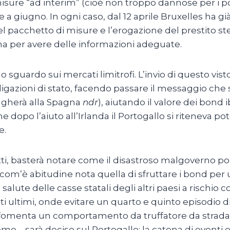
 misure “ad interim” (cioé non troppo dannose per i p
 a giugno. In ogni caso, dal 12 aprile Bruxelles ha g
l pacchetto di misure e l’erogazione del prestito st
a per avere delle informazioni adeguate.
sguardo sui mercati limitrofi. L’invio di questo vist
igazioni di stato, facendo passare il messaggio che se
pagherà alla Spagna
ndr
), aiutando il valore dei bond i
he dopo l’aiuto all’Irlanda il Portogallo si riteneva 
e.
fatti, basterà notare come il disastroso malgoverno 
o, com’è abitudine nota quella di sfruttare i bond pe
salute delle casse statali degli altri paesi a rischi
sti ultimi, onde evitare un quarto e quinto episodio d
i fomenta un comportamento da truffatore da strada
me – sarà deciso sul Portogallo: la catena di eventi