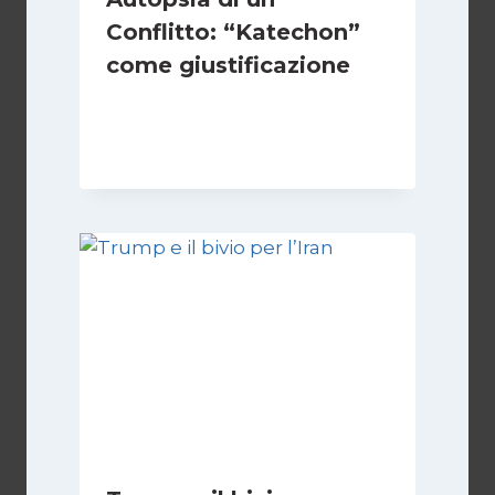
Conflitto: “Katechon”
come giustificazione
Di
Kamran Babazadeh
19 Maggio 2026