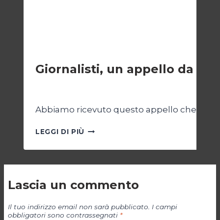
ESTERI
Giornalisti, un appello da Ga
Di
Samer Zaneen
7 Aprile 2025
Abbiamo ricevuto questo appello che riportia
GIORNALISTI,
LEGGI DI PIÙ
UN
APPELLO
DA
GAZA
Lascia un commento
Il tuo indirizzo email non sarà pubblicato.
I campi
obbligatori sono contrassegnati
*