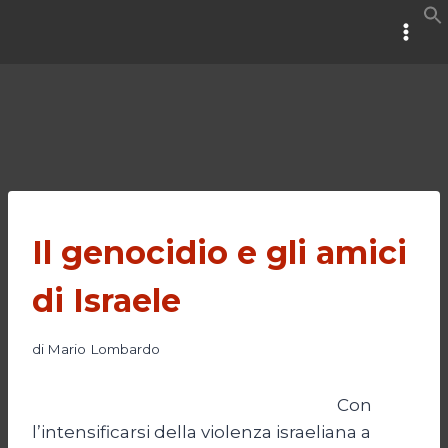
Salta
al
contenuto
Il genocidio e gli amici
di Israele
di
Mario Lombardo
Con
l’intensificarsi della violenza israeliana a