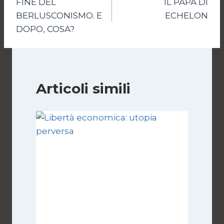
FINE DEL
IL PAPÀ DI
articoli
BERLUSCONISMO. E
ECHELON
DOPO, COSA?
Articoli simili