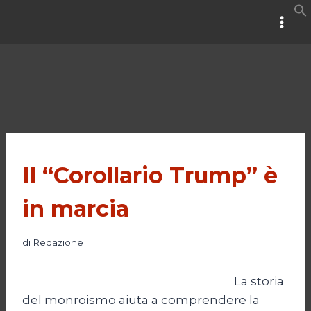
Salta
al
contenuto
Il “Corollario Trump” è
in marcia
di
Redazione
La storia
del monroismo aiuta a comprendere la