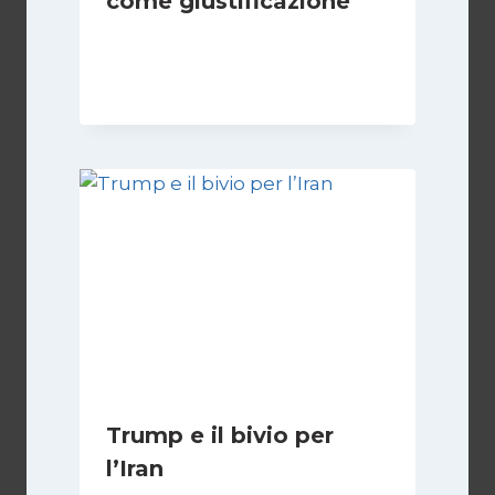
come giustificazione
Di
Kamran Babazadeh
19 Maggio 2026
Trump e il bivio per
l’Iran