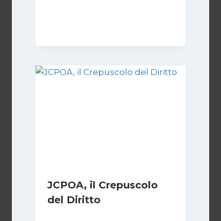
Di
Kamran Babazadeh
8 Febbraio 2025
JCPOA, il Crepuscolo
del Diritto
Di
Kamran Babazadeh