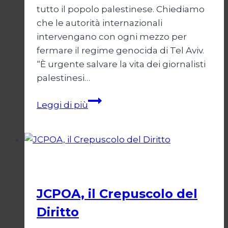
tutto il popolo palestinese. Chiediamo
che le autorità internazionali
intervengano con ogni mezzo per
fermare il regime genocida di Tel Aviv.
“È urgente salvare la vita dei giornalisti
palestinesi…
Giornalisti,
Leggi di più
un
appello
da
Gaza
Esteri
JCPOA, il Crepuscolo del
Diritto