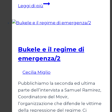
Onu
Leggi di più
senza
Israele,
Israele
senza
Esteri
ONU
Bukele e il regime di
emergenza/2
Di
Cecilia Miglio
15 Settembre 2024
Pubblichiamo la seconda ed ultima
parte dell’intervista a Samuel Ramirez,
Coordinatore del Movir,
l’organizzazione che difende le vittime
della repressione del regime. Ci