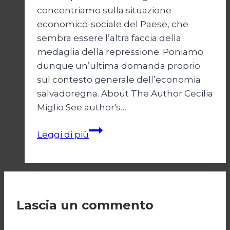
concentriamo sulla situazione
economico-sociale del Paese, che
sembra essere l’altra faccia della
medaglia della repressione. Poniamo
dunque un’ultima domanda proprio
sul contesto generale dell’economia
salvadoregna. About The Author Cecilia
Miglio See author's…
Bukele
Leggi di più
e
il
regime
di
emergenza/2
Lascia un commento