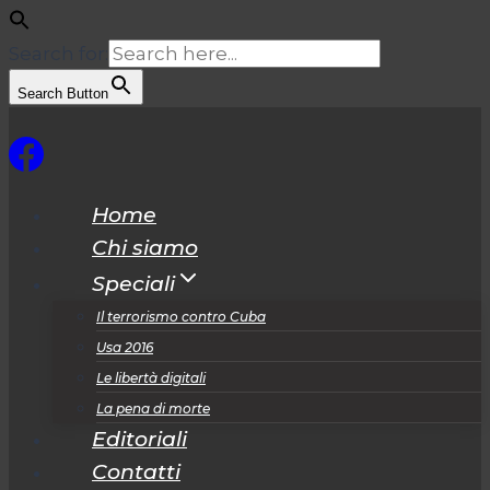
Search for:
Search Button
Salta
al
contenuto
Home
Chi siamo
Speciali
Il terrorismo contro Cuba
Usa 2016
Le libertà digitali
La pena di morte
Editoriali
Contatti