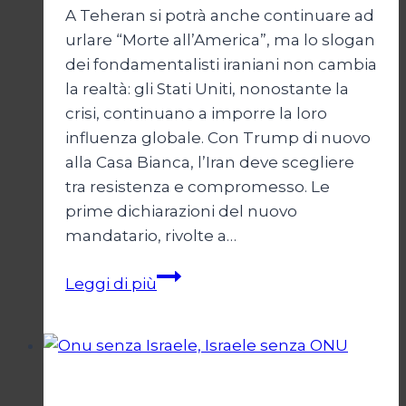
A Teheran si potrà anche continuare ad
urlare “Morte all’America”, ma lo slogan
dei fondamentalisti iraniani non cambia
la realtà: gli Stati Uniti, nonostante la
crisi, continuano a imporre la loro
influenza globale. Con Trump di nuovo
alla Casa Bianca, l’Iran deve scegliere
tra resistenza e compromesso. Le
prime dichiarazioni del nuovo
mandatario, rivolte a…
Trump
Leggi di più
e
il
bivio
per
Esteri
l’Iran