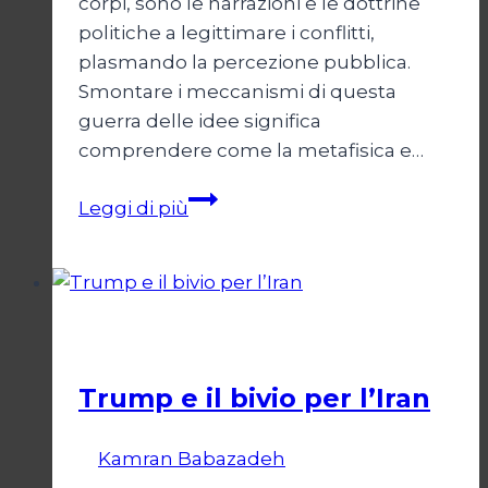
corpi, sono le narrazioni e le dottrine
politiche a legittimare i conflitti,
plasmando la percezione pubblica.
Smontare i meccanismi di questa
guerra delle idee significa
comprendere come la metafisica e…
Autopsia
Leggi di più
di
un
Conflitto:
“Katechon”
Esteri
come
giustificazione
Trump e il bivio per l’Iran
Di
Kamran Babazadeh
8 Febbraio 2025