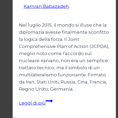
Di
Kamran Babazadeh
28 Aprile 2026
1
Maggio 2026
Nel luglio 2015, il mondo si illuse che la
diplomazia avesse finalmente sconfitto
la logica della forza. Il Joint
Comprehensive Plan of Action (JCPOA),
meglio noto come l’accordo sul
nucleare iraniano, non era un semplice
trattato tecnico, ma il simbolo di un
multilateralismo funzionante. Firmato
da Iran, Stati Uniti, Russia, Cina, Francia,
Regno Unito, Germania…
JCPOA,
Leggi di più
il
Crepuscolo