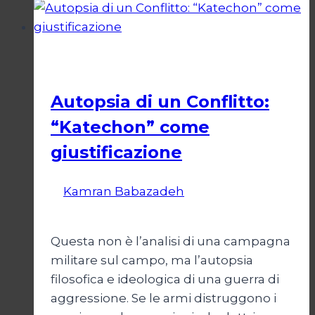
del
Diritto
Esteri
Autopsia di un Conflitto:
“Katechon” come
giustificazione
Di
Kamran Babazadeh
19 Maggio
2026
24 Maggio 2026
Questa non è l’analisi di una campagna
militare sul campo, ma l’autopsia
filosofica e ideologica di una guerra di
aggressione. Se le armi distruggono i