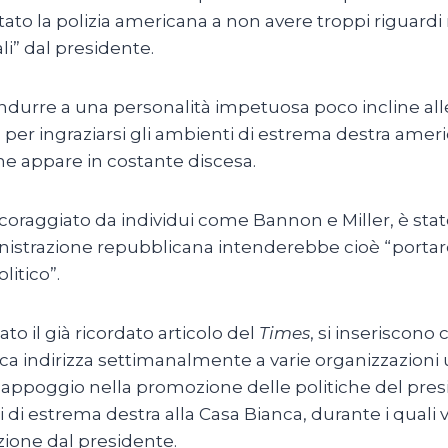
to la polizia americana a non avere troppi riguardi 
i” dal presidente.
ndurre a una personalità impetuosa poco incline al
 per ingraziarsi gli ambienti di estrema destra ameri
ne appare in costante discesa.
oraggiato da individui come Bannon e Miller, è stato
nistrazione repubblicana intenderebbe cioè “portar
litico”.
to il già ricordato articolo del
Times
, si inseriscono 
a indirizza settimanalmente a varie organizzazioni ult
 appoggio nella promozione delle politiche del pre
 di estrema destra alla Casa Bianca, durante i qua
zione dal presidente.