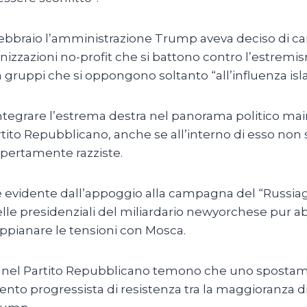
i febbraio l’amministrazione Trump aveva deciso di ca
anizzazioni no-profit che si battono contro l’estrem
ruppi che si oppongono soltanto “all’influenza islam
 integrare l’estrema destra nel panorama politico m
artito Repubblicano, anche se all’interno di esso n
 apertamente razziste.
è evidente dall’appoggio alla campagna del “Russiaga
lle presidenziali del miliardario newyorchese pur aborr
appianare le tensioni con Mosca.
ati nel Partito Repubblicano temono che uno sposta
nto progressista di resistenza tra la maggioranza 