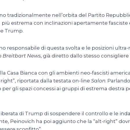
ano tradizionalmente nell’orbita del Partito Repubbl
a più estrema con inclinazioni apertamente fasciste
one Trump.
 responsabile di questa svolta e le posizioni ultra-n
eb
Breitbart News
, già diretto dallo stesso consiglier
lla Casa Bianca con gli ambienti neo-fascisti america
-right”, riportata dalla testata on-line
Salon
. Parland
 per gli spazi concessi ai gruppi di estrema destra p
iberata di Trump di sospendere il controllo e le indag
ante, Peinovich ha poi aggiunto che la “alt-right” dov
ssere sconfitto”.