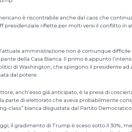
rump.
americano è riscontrabile anche dal caos che continua
f presidenziale riflette per molti versi il conflitto in
’attuale amministrazione non è comunque difficile 
cupante della Casa Bianca. Il primo è appunto l’intens
olitici di Washington, che spingono il presidente ad
ata dal potere.
fattore, anch’esso già anticipato, è la presa di coscien
a parte di elettorato che aveva probabilmente conse
king-class” bianca disgustata dal Partito Democratico
gi, il gradimento di Trump è sceso sotto il 30%, ment