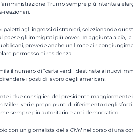
i un’amministrazione Trump sempre più intenta a elarg
-reazionari.
 paletti agli ingressi di stranieri, selezionando questi
dal paese gli immigrati più poveri. In aggiunta a ciò,
bblicani, prevede anche un limite ai ricongiungimen
lare permesso di residenza.
la il numero di “carte verdi” destinate ai nuovi imm
ifendere i posti di lavoro degli americani.
te i due consiglieri del presidente maggiormente iden
Miller, veri e propri punti di riferimento degli sfor
gime sempre più autoritario e anti-democratico.
rbio con un giornalista della
CNN
nel corso di una co