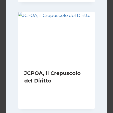
JCPOA, il Crepuscolo
del Diritto
Di
Kamran Babazadeh
28 Aprile 2026