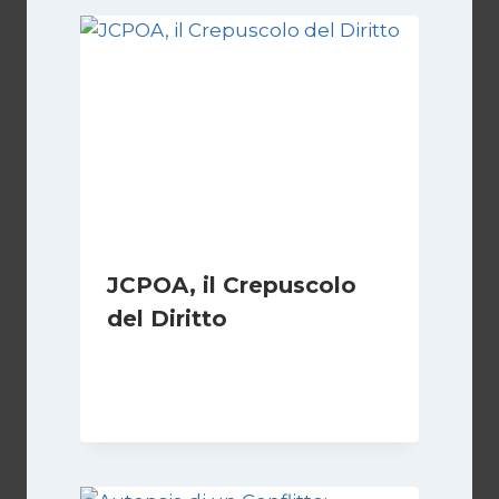
JCPOA, il Crepuscolo
del Diritto
Di
Kamran Babazadeh
28 Aprile 2026