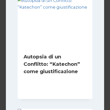
Autopsia di un
Conflitto: “Katechon”
come giustificazione
Di
Kamran Babazadeh
19 Maggio 2026