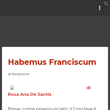
Salta
al
contenuto
Habemus Franciscum
di
Redazione
di
Rosa Ana De Santis
Breve, come preannunciato, il Conclave è