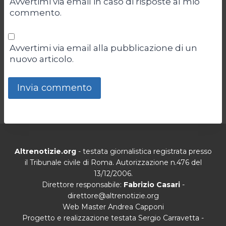
Avvertimi via email in caso di risposte al mio
commento.
Avvertimi via email alla pubblicazione di un
nuovo articolo.
Altrenotizie.org
- testata giornalistica registrata presso
il Tribunale civile di Roma. Autorizzazione n.476 del
13/12/2006.
Direttore responsabile:
Fabrizio Casari
-
direttore@altrenotizie.org
Web Master Andrea Capponi
Progetto e realizzazione testata Sergio Carravetta -