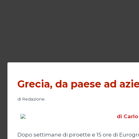
Grecia, da paese ad azi
di
Redazione
di Carlo
Dopo settimane di piroette e 15 ore di Eurogr