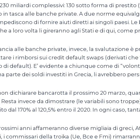
0 miliardi complessivi: 130 sotto forma di prestito (fr
ato in tasca alle banche private. A due norme equival
ediscono di fornire aiuti diretti ai singoli paesi. Le b
e a loro volta li gireranno agli Stati e di qui, come p
pancia alle banche private, invece, la svalutazione 
ttare i rimborsi sui credit default swaps (derivati ch
 di default). E’ evidente a chiunque come di “volonta
te dei soldi investiti in Grecia, li avrebbero persi tu
 non dichiarare bancarotta il prossimo 20 marzo, qu
 Resta invece da dimostrare (le variabili sono troppe)
ito dal 170% al 120,5% entro il 2020. In ogni caso, tan
rossimi anni affameranno diverse migliaia di greci, A
si, i commissari della troika (Ue, Bce e Fmi) rimarr