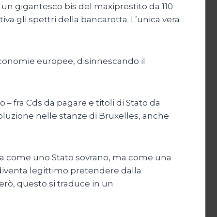
 è un gigantesco bis del maxiprestito da 110
tiva gli spettri della bancarotta. L’unica vera
re economie europee, disinnescando il
– fra Cds da pagare e titoli di Stato da
oluzione nelle stanze di Bruxelles, anche
ttata come uno Stato sovrano, ma come una
 diventa legittimo pretendere dalla
erò, questo si traduce in un