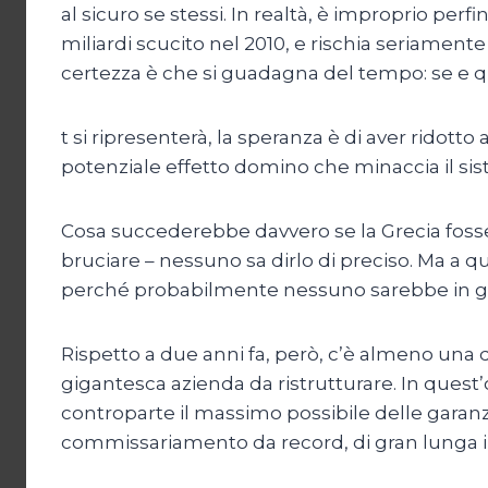
al sicuro se stessi. In realtà, è improprio per
miliardi scucito nel 2010, e rischia seriamente 
certezza è che si guadagna del tempo: se e q
t si ripresenterà, la speranza è di aver ridott
potenziale effetto domino che minaccia il sis
Cosa succederebbe davvero se la Grecia fosse r
bruciare – nessuno sa dirlo di preciso. Ma a 
perché probabilmente nessuno sarebbe in g
Rispetto a due anni fa, però, c’è almeno una
gigantesca azienda da ristrutturare. In quest
controparte il massimo possibile delle garanzi
commissariamento da record, di gran lunga il p