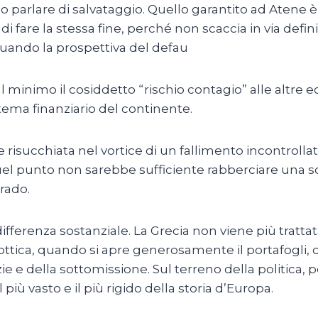
fino parlare di salvataggio. Quello garantito ad Atene
di fare la stessa fine, perché non scaccia in via defini
uando la prospettiva del defau
o al minimo il cosiddetto “rischio contagio” alle alt
tema finanziario del continente.
isucchiata nel vortice di un fallimento incontrollato 
quel punto non sarebbe sufficiente rabberciare una s
rado.
 differenza sostanziale. La Grecia non viene più tra
’ottica, quando si apre generosamente il portafogli,
e e della sottomissione. Sul terreno della politica, p
iù vasto e il più rigido della storia d’Europa.