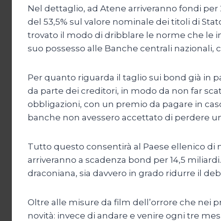
Nel dettaglio, ad Atene arriveranno fondi per 23
del 53,5% sul valore nominale dei titoli di St
trovato il modo di dribblare le norme che le imp
suo possesso alle Banche centrali nazionali, ch
Per quanto riguarda il taglio sui bond già in 
da parte dei creditori, in modo da non far sca
obbligazioni, con un premio da pagare in caso
banche non avessero accettato di perdere una par
Tutto questo consentirà al Paese ellenico di
arriveranno a scadenza bond per 14,5 miliardi.
draconiana, sia davvero in grado ridurre il deb
Oltre alle misure da film dell’orrore che nei p
novità: invece di andare e venire ogni tre me