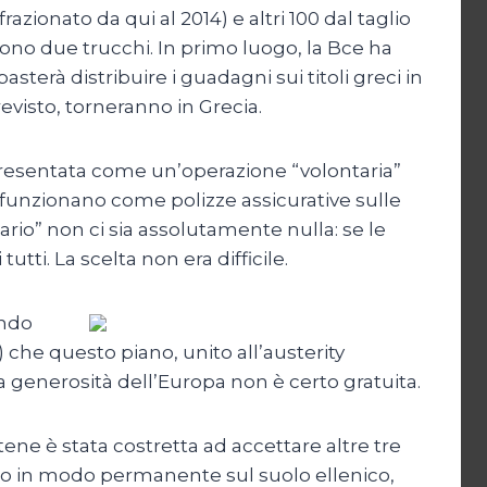
azionato da qui al 2014) e altri 100 dal taglio
gono due trucchi. In primo luogo, la Bce ha
asterà distribuire i guadagni sui titoli greci in
revisto, torneranno in Grecia.
è presentata come un’operazione “volontaria”
e funzionano come polizze assicurative sulle
rio” non ci sia assolutamente nulla: se le
tti. La scelta non era difficile.
ando
 che questo piano, unito all’austerity
ta generosità dell’Europa non è certo gratuita.
tene è stata costretta ad accettare altre tre
anno in modo permanente sul suolo ellenico,