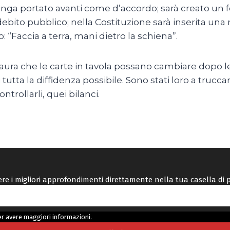
enga portato avanti come d’accordo; sarà creato un 
sul debito pubblico; nella Costituzione sarà inserita u
: “Faccia a terra, mani dietro la schiena”.
ura che le carte in tavola possano cambiare dopo le e
utta la diffidenza possibile. Sono stati loro a truccar
rollarli, quei bilanci.
vere i migliori approfondimenti direttamente nella tua casella di 
r avere maggiori informazioni.