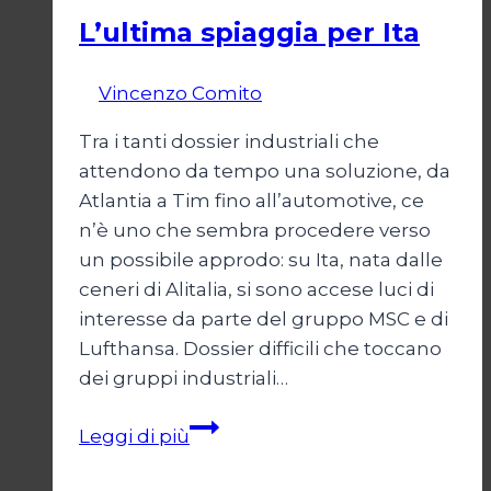
L’ultima spiaggia per Ita
Di
Vincenzo Comito
17 Febbraio 2022
Tra i tanti dossier industriali che
attendono da tempo una soluzione, da
Atlantia a Tim fino all’automotive, ce
n’è uno che sembra procedere verso
un possibile approdo: su Ita, nata dalle
ceneri di Alitalia, si sono accese luci di
interesse da parte del gruppo MSC e di
Lufthansa. Dossier difficili che toccano
dei gruppi industriali…
L’ultima
Leggi di più
spiaggia
per