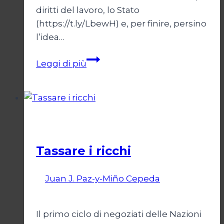
diritti del lavoro, lo Stato
(https://t.ly/LbewH) e, per finire, persino
l’idea…
Giustizia
Leggi di più
ingiusta
e
libera
economia
Economia
Tassare i ricchi
Di
Juan J. Paz-y-Miño Cepeda
1
Settembre 2024
27 Febbraio 2026
Il primo ciclo di negoziati delle Nazioni