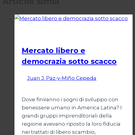
Articoli simili
Economia
Mercato libero e
democrazia sotto scacco
Di
Juan J. Paz-y-Miño Cepeda
3 Marzo
2025
Dove finiranno i sogni di sviluppo con
benessere umano in America Latina? I
grandi gruppi imprenditoriali della
regione avevano riposto la loro fiducia
nei trattati di libero scambio,