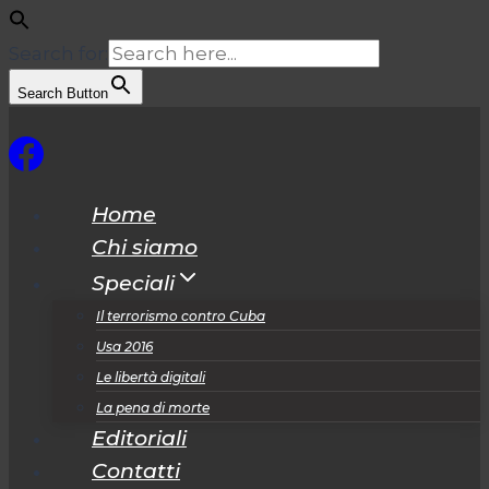
Search for:
Search Button
Salta
al
contenuto
Home
Chi siamo
Speciali
Il terrorismo contro Cuba
Usa 2016
Le libertà digitali
La pena di morte
Editoriali
Contatti