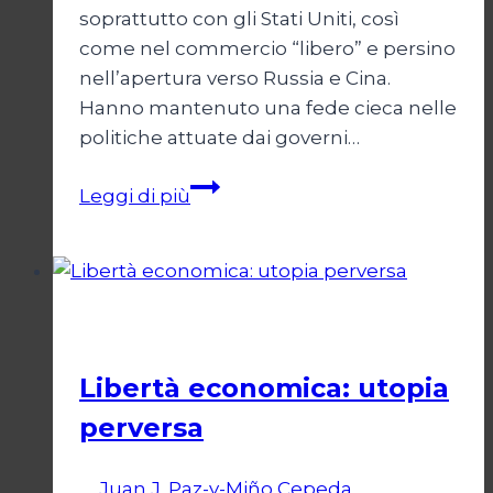
soprattutto con gli Stati Uniti, così
come nel commercio “libero” e persino
nell’apertura verso Russia e Cina.
Hanno mantenuto una fede cieca nelle
politiche attuate dai governi…
Mercato
Leggi di più
libero
e
democrazia
sotto
Economia
scacco
Libertà economica: utopia
perversa
Di
Juan J. Paz-y-Miño Cepeda
22 Luglio