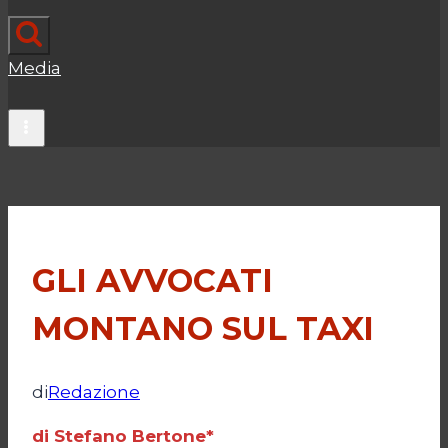
Media
GLI AVVOCATI
MONTANO SUL TAXI
di
Redazione
di Stefano Bertone*