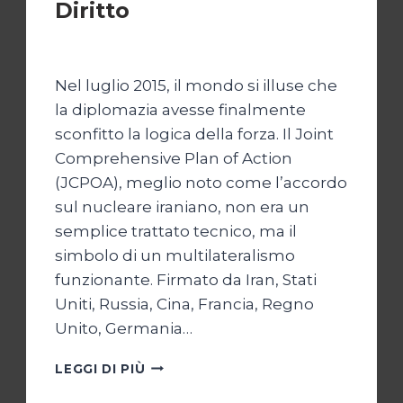
Diritto
Di
Kamran Babazadeh
28 Aprile 2026
Nel luglio 2015, il mondo si illuse che
la diplomazia avesse finalmente
sconfitto la logica della forza. Il Joint
Comprehensive Plan of Action
(JCPOA), meglio noto come l’accordo
sul nucleare iraniano, non era un
semplice trattato tecnico, ma il
simbolo di un multilateralismo
funzionante. Firmato da Iran, Stati
Uniti, Russia, Cina, Francia, Regno
Unito, Germania…
JCPOA,
LEGGI DI PIÙ
IL
CREPUSCOLO