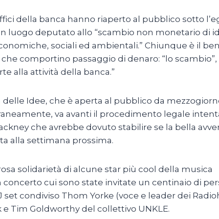
fici della banca hanno riaperto al pubblico sotto l’e
n luogo deputato allo “scambio non monetario di idee
economiche, sociali ed ambientali.” Chiunque è il be
ni che comportino passaggio di denaro: “lo scambio”, 
e alla attività della banca.”
a delle Idee, che è aperta al pubblico da mezzogiorno a
raneamente, va avanti il procedimento legale intenta
ackney che avrebbe dovuto stabilire se la bella avv
ata alla settimana prossima.
sa solidarietà di alcune star più cool della musica
n un concerto cui sono state invitate un centinaio di pe
set condiviso Thom Yorke (voce e leader dei Radiohe
k e Tim Goldworthy del collettivo UNKLE.