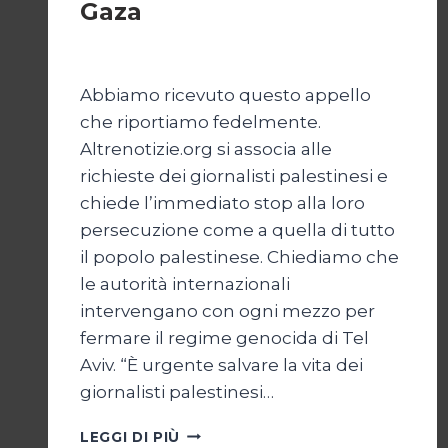
Gaza
Di
Samer Zaneen
7 Aprile 2025
Abbiamo ricevuto questo appello
che riportiamo fedelmente.
Altrenotizie.org si associa alle
richieste dei giornalisti palestinesi e
chiede l’immediato stop alla loro
persecuzione come a quella di tutto
il popolo palestinese. Chiediamo che
le autorità internazionali
intervengano con ogni mezzo per
fermare il regime genocida di Tel
Aviv. “È urgente salvare la vita dei
giornalisti palestinesi…
GIORNALISTI,
LEGGI DI PIÙ