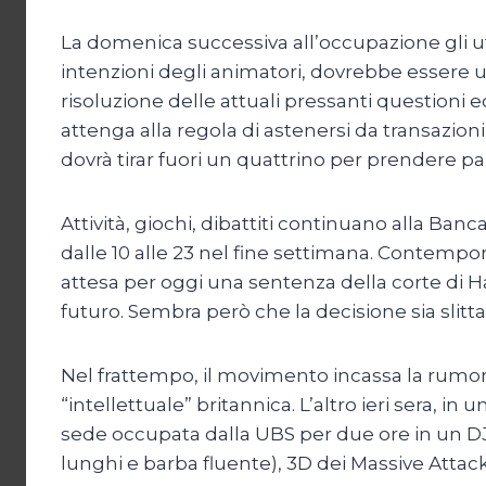
La domenica successiva all’occupazione gli uf
intenzioni degli animatori, dovrebbe essere u
risoluzione delle attuali pressanti questioni 
attenga alla regola di astenersi da transazio
dovrà tirar fuori un quattrino per prendere part
Attività, giochi, dibattiti continuano alla Banc
dalle 10 alle 23 nel fine settimana. Contempo
attesa per oggi una sentenza della corte di H
futuro. Sembra però che la decisione sia slitt
Nel frattempo, il movimento incassa la rumoro
“intellettuale” britannica. L’altro ieri sera, i
sede occupata dalla UBS per due ore in un DJ 
lunghi e barba fluente), 3D dei Massive Attac