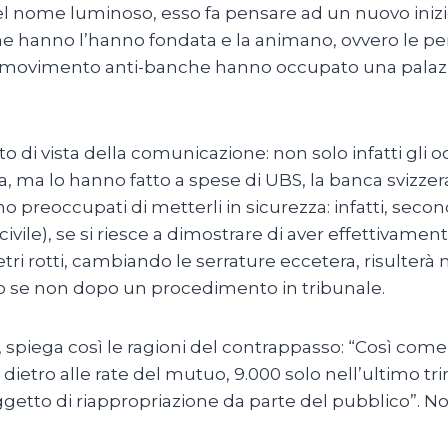
 quel nome luminoso, esso fa pensare ad un nuovo i
che hanno l’hanno fondata e la animano, ovvero le p
l movimento anti-banche hanno occupato una palazzin
i vista della comunicazione: non solo infatti gli oc
ria, ma lo hanno fatto a spese di UBS, la banca svizzer
ono preoccupati di metterli in sicurezza: infatti, seco
vile), se si riesce a dimostrare di aver effettivamen
 rotti, cambiando le serrature eccetera, risulterà mo
farlo se non dopo un procedimento in tribunale.
spiega così le ragioni del contrappasso: “Così come 
re dietro alle rate del mutuo, 9.000 solo nell’ultimo
oggetto di riappropriazione da parte del pubblico”. Non