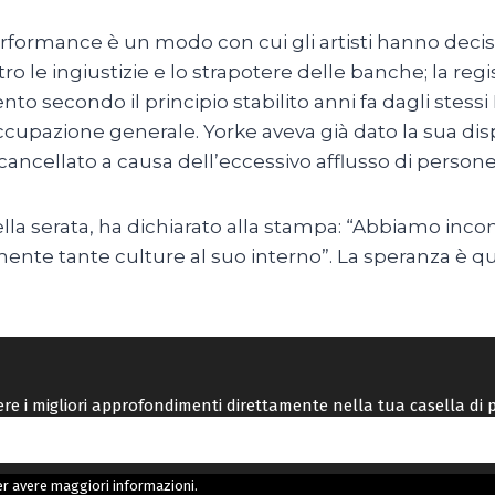
erformance è un modo con cui gli artisti hanno deciso
le ingiustizie e lo strapotere delle banche; la regi
to secondo il principio stabilito anni fa dagli stes
pazione generale. Yorke aveva già dato la sua disponi
cancellato a causa dell’eccessivo afflusso di persone
la serata, ha dichiarato alla stampa: “Abbiamo inco
mente tante culture al suo interno”. La speranza è q
vere i migliori approfondimenti direttamente nella tua casella di 
r avere maggiori informazioni.