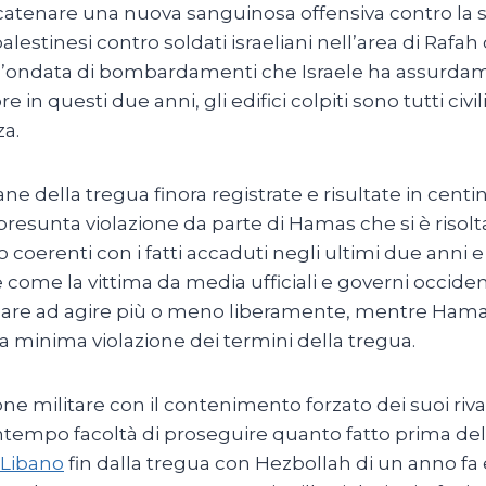
atenare una nuova sanguinosa offensiva contro la str
lestinesi contro soldati israeliani nell’area di Rafa
un’ondata di bombardamenti che Israele ha assurda
 in questi due anni, gli edifici colpiti sono tutti civi
za.
ne della tregua finora registrate e risultate in centi
esunta violazione da parte di Hamas che si è risolt
oerenti con i fatti accaduti negli ultimi due anni e 
me la vittima da media ufficiali e governi occidenta
are ad agire più o meno liberamente, mentre Hamas 
minima violazione dei termini della tregua.
one militare con il contenimento forzato dei suoi riva
ntempo facoltà di proseguire quanto fatto prima del
Libano
fin dalla tregua con Hezbollah di un anno fa 