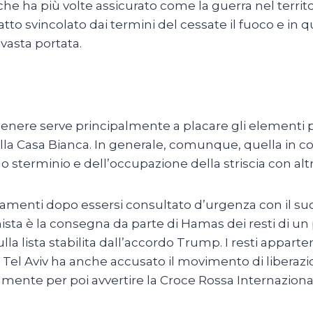
e ha più volte assicurato come la guerra nel territo
tto svincolato dai termini del cessate il fuoco e in q
 vasta portata.
enere serve principalmente a placare gli elementi pi
lla Casa Bianca. In generale, comunque, quella in c
 sterminio e dell’occupazione della striscia con alt
damenti dopo essersi consultato d’urgenza con il s
nista è la consegna da parte di Hamas dei resti di un 
 sulla lista stabilita dall’accordo Trump. I resti app
Tel Aviv ha anche accusato il movimento di liberazi
ente per poi avvertire la Croce Rossa Internazional