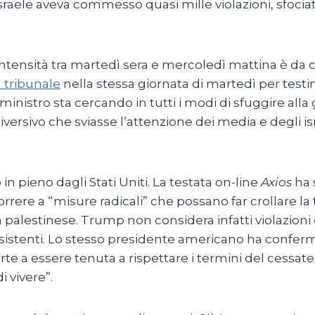
sraele aveva commesso quasi mille violazioni, sfociate
ntensità tra martedì sera e mercoledì mattina è da 
 tribunale
nella stessa giornata di martedì per testi
 ministro sta cercando in tutti i modi di sfuggire alla
iversivo che sviasse l’attenzione dei media e degli is
n pieno dagli Stati Uniti. La testata on-line
Axios
ha 
rere a “misure radicali” che possano far crollare l
a palestinese. Trump non considera infatti violazioni
nesistenti. Lo stesso presidente americano ha conferm
arte a essere tenuta a rispettare i termini del cessate
 vivere”.