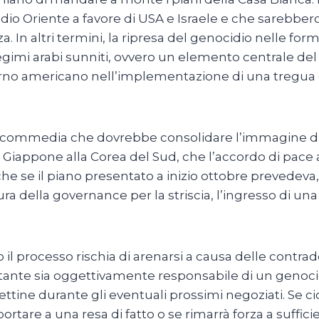
Medio Oriente a favore di USA e Israele e che sarebber
za. In altri termini, la ripresa del genocidio nelle fo
 regimi arabi sunniti, ovvero un elemento centrale d
rno americano nell’implementazione di una tregua ch
 commedia che dovrebbe consolidare l’immagine di p
 Giappone alla Corea del Sud, che l’accordo di pace 
nche se il piano presentato a inizio ottobre prevedeva,
a della governance per la striscia, l’ingresso di una 
il processo rischia di arenarsi a causa delle contra
stante sia oggettivamente responsabile di un genoci
ttine durante gli eventuali prossimi negoziati. Se ci
rtare a una resa di fatto o se rimarrà forza a suffici