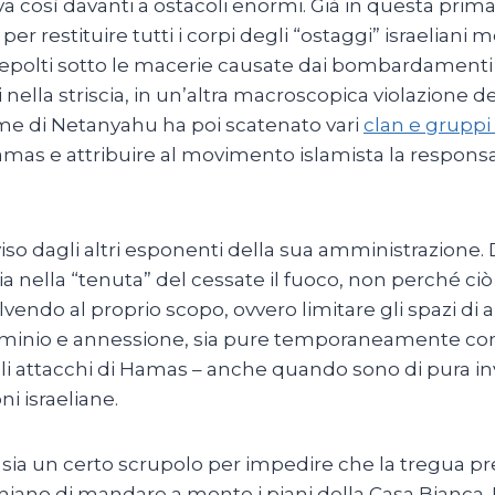
va così davanti a ostacoli enormi. Già in questa prim
er restituire tutti i corpi degli “ostaggi” israeliani 
sepolti sotto le macerie causate dai bombardamenti i
 nella striscia, in un’altra macroscopica violazione 
ime di Netanyahu ha poi scatenato vari
clan e gruppi
amas e attribuire al movimento islamista la responsab
 dagli altri esponenti della sua amministrazione. Da
ia nella “tenuta” del cessate il fuoco, non perché 
vendo al proprio scopo, ovvero limitare gli spazi di
terminio e annessione, sia pure temporaneamente con 
li attacchi di Hamas – anche quando sono di pura 
i israeliane.
ia un certo scrupolo per impedire che la tregua prec
chiano di mandare a monte i piani della Casa Bianca.