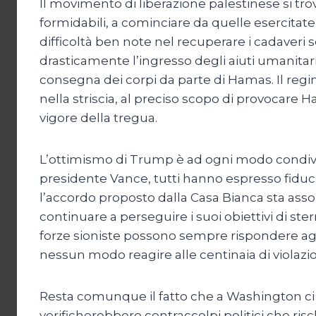
Il movimento di liberazione palestinese si tro
formidabili, a cominciare da quelle esercitate p
difficoltà ben note nel recuperare i cadaveri 
drasticamente l’ingresso degli aiuti umanitari
consegna dei corpi da parte di Hamas. Il reg
nella striscia, al preciso scopo di provocare H
vigore della tregua.
L’ottimismo di Trump è ad ogni modo condiviso
presidente Vance, tutti hanno espresso fiduc
l’accordo proposto dalla Casa Bianca sta assol
continuare a perseguire i suoi obiettivi di s
forze sioniste possono sempre rispondere ag
nessun modo reagire alle centinaia di violazion
Resta comunque il fatto che a Washington ci s
verificherebbero contraccolpi politici che ris