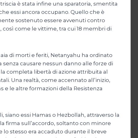
iscia è stata infine una sparatoria, smentita
h che essi ancora occupano. Quello che è
mente sostenuto essere avvenuti contro
li, così come le vittime, tra cui 18 membri di
naia di morti e feriti, Netanyahu ha ordinato
a senza causare nessun danno alle forze di
la completa libertà di azione attribuita al
li. Una realtà, come accennato all’inizio,
e le altre formazioni della Resistenza
li, siano essi Hamas o Hezbollah, attraverso la
la firma sull’accordo, soltanto con minore
e lo stesso era accaduto durante il breve