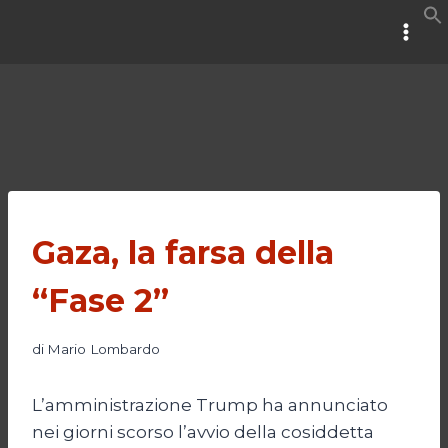
Salta
al
contenuto
Gaza, la farsa della
“Fase 2”
di
Mario Lombardo
L’amministrazione Trump ha annunciato
nei giorni scorso l’avvio della cosiddetta