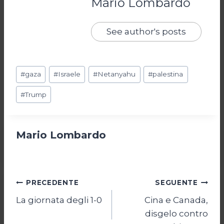
Mario Lombardo
See author's posts
Tag
#
gaza
#
Israele
#
Netanyahu
#
palestina
articolo:
#
Trump
Mario Lombardo
Navigazione
PRECEDENTE
SEGUENTE
La giornata degli 1-0
Cina e Canada,
articoli
disgelo contro