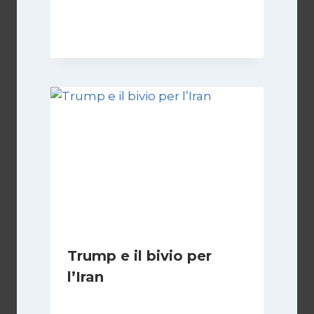
Di
Samer Zaneen
7 Aprile 2025
Trump e il bivio per
l’Iran
Di
Kamran Babazadeh